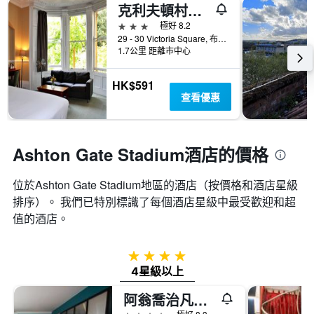
克利夫頓村維多利亞廣場酒店
3星級
極好 8.2
29 - 30 Victoria Square, 布里斯托爾, 英國
1.7公里 距離市中心
HK$591
查看優惠
Ashton Gate Stadium酒店的價格
位於Ashton Gate Stadium​地區的酒店（按價格和酒店星級
排序）。 我們已特別標識了每個酒店星級中最受歡迎和超
值的酒店。
4星級
4星級以上
阿翁喬治凡酒店