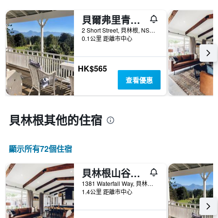
具
有
貝爾弗里青年旅舍
1
條
2 Short Street, 貝林根, NSW, 澳洲
X
0.1公里 距離市中心
軸，
顯
示
HK$565
一
查看優惠
週
中
的
各
貝林根​其他的住宿
天
此
圖
顯示所有72​個住宿
表
具
有
貝林根山谷旅館 - 貝林根
1
1381 Waterfall Way, 貝林根, NSW, 澳洲
條
1.4公里 距離市中心
Y
軸，
顯