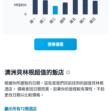
7
HK$800
bars.
0
以
週日
週四
週一
週五
週二
週六
週三
下
End
of
圖
interactive
表
chart
顯
示
搜尋優惠
每
週
每
天
的
房
澳洲貝林根超值的飯店
間
平
根據你所選取的日期，這些是我們目前找到的超值貝林根​
均
價
酒店。 價格會因日期而異，如果你的旅程較有彈性，不妨
格
更改日期以比較價格。
此
圖
表
顯示所有72間酒店