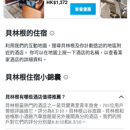
HK$1,372
示
房
查看優惠
間
的
平
貝林根的住宿
均
價
格
利用我們的互動地圖，搜尋貝林根​及你計劃造訪的地區附
近的酒店。 你可以在地圖上按一下酒店的名稱，以查看某
家酒店的詳細資料。
貝林根住宿小錦囊
貝林根有哪些酒店值得推薦？
貝林根最熱門的酒店之一是貝爾弗里青年旅舍，705位用戶
曾經評論過它，評分為8.3/10。貝林根山谷旅館 - 貝林根和
迪格斯小酒館汽車旅館是另外幾間高分的酒店，我們的用
戶對它們的評分分別是8.8/10和8.3/10。