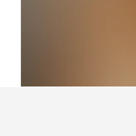
首頁
英國
314,764
英格蘭
243,251
達德利Black C