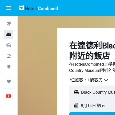
機票
酒店
​在達德利Black
租車
附近​的飯店
機票＋酒店
在HotelsCombined
探索
Country Museum
2位旅客，1 間客房
我的旅程
中文
8月14日 週五