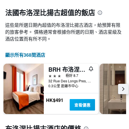
圖
1
接
表
條
近，
法國布洛涅比揚古超值的飯店
具
X
房
有
軸，
價
1
顯
這些是所選日期內超值的布洛涅比揚古​酒店，給預算有限
的
條
示
變
的旅客參考。 價格通常會根據你所選的日期、酒店星級及
Y
按
化
酒店位置而有所不同。
軸，
星
情
顯
級
況。
示
分
此
顯示所有368間酒店
過
類
圖
去
的
表
三
飯
BRH 布洛涅公寓酒店 - 布洛涅森林 – 比揚庫爾
有
天
店
1
3星級
極好 8.7
內
類
個
32 Rue Des Longs Pres, 布洛涅比揚古, 上塞納省, 法國
找
別。
X
0.3公里 距離市中心
到
此
軸，
的
圖
顯
今
HK$491
表
示
晚
查看優惠
具
距
房
有
離
間
1
預
平
條
訂
布洛涅比揚古酒店的價格
均
Y