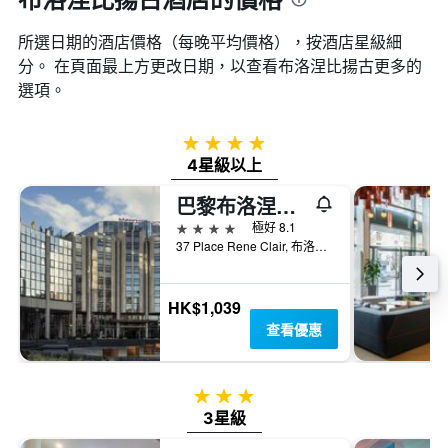
日
價
軸，
期
格。
顯
所選日期的酒店價格（每晚平均價格），按酒店星級細
的
示
天
分。 在頁面最上方更改日期，以查看布洛涅比揚古​更多的
過
數
選項。
去
此
三
圖
天
表
4星級
內
具
4星級以上
找
有
到
1Y
巴黎布洛涅美居酒店
的
軸，
本
4星級
極好 8.1
顯
週
37 Place Rene Clair, 布洛涅比揚古, 上塞納省, 法國
示
末
房
房
間
間
HK$1,039
平
平
均
查看優惠
均
價
價
格
格。
3星級
3星級