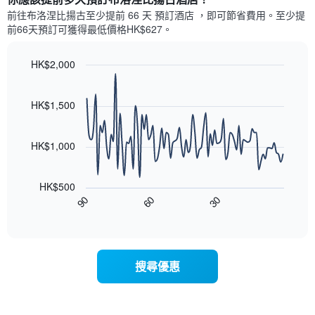
示
格
三
前往布洛涅比揚古​至少提前 66 天 預訂酒店 ，即可節省費用。至少提
房
此
天
前66​天​預訂可獲得最低價格HK$627​。
間
圖
內
的
表
依
平
具
HK$2,000
星
均
有
級
Line
Chart
價
1
graphic.
chart
評
格
條
with
HK$1,500
等
90
X
彙
data
軸，
整
points.
顯
HK$1,000
的
示
雙
以
按
人
下
星
房
HK$500
圖
級
平
90
60
30
表
End
分
均
of
顯
類
interactive
價
示
chart
的
格
隨
飯
此
著
店
搜尋優惠
圖
入
類
表
住
別。
具
日
此
有
期