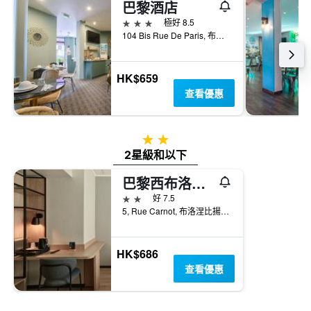
巴黎酒店
3星級
極好 8.5
104 Bis Rue De Paris, 布洛涅比揚古, 上塞納省, 法國
HK$659
查看優惠
2星級
2星級和以下
巴黎西布洛涅鐘樓酒店 - 布洛涅森林 – 比揚庫爾
2星級
好 7.5
5, Rue Carnot, 布洛涅比揚古, 上塞納省, 法國
HK$686
查看優惠