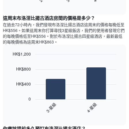
End
Y
顯
of
有
軸，
示
interactive
1
顯
過
chart
條
這周末布洛涅比揚古酒店​房間的價格是多少？
示
去
X
平
三
在過去72小時內，我們發現布洛涅比揚古酒店​這周末的價格每晚低至
軸，
均
天
HK$556​。如果這周末你打算尋找3星級飯店，我們的使用者發現它們
顯
價
內
的每晚價格低至HK$556​。對於布洛涅比揚古四星級酒店​，最新最低
示
格
依
的每晚價格為這周末HK$863​。
一
星
週
級
HK$1,200
中
評
的
Bar
Chart
等
graphic.
chart
各
彙
HK$800
with
天
整
2
此
的
bars.
圖
今
HK$400
表
晚
以
具
每
下
有
0
間
圖
1
3-星級
4-星級
客
表
條
房
End
顯
Y
of
平
示
interactive
軸，
均
過
chart
顯
價
你應該提前多久預訂布洛涅比揚古酒店​？
去