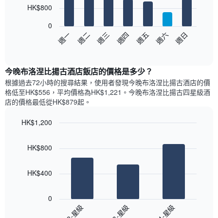
7
HK$800
均
bars.
價
0
格
以
週日
週四
週一
週五
週二
週六
週三
此
下
End
圖
of
圖
表
interactive
表
chart
具
顯
今晚布洛涅比揚古酒店飯店的價格是多少？
有
示
1
根據過去72小時的搜尋結果，使用者發現今晚布洛涅比揚古酒店的價
每
條
格低至HK$556，平均價格為HK$1,221​。今晚布洛涅比揚古四星級酒
週
X
店​的價格最低從HK$879​起。
每
軸，
天
顯
HK$1,200
的
示
Bar
房
Chart
月
graphic.
chart
間
份
HK$800
with
平
此
3
均
bars.
圖
價
HK$400
表
格
具
以
此
有
下
0
圖
1
圖
2-星級
3-星級
4-星級
表
條
表
具