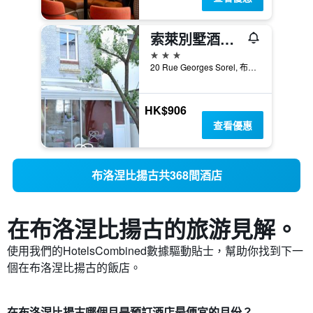
索萊別墅酒店 - 布洛涅森林 – 比揚庫爾
3星級
20 Rue Georges Sorel, 布洛涅比揚古, 上塞納省, 法國
HK$906
查看優惠
布洛涅比揚古共368間酒店
在布洛涅比揚古​的旅游見解。
使用我們的HotelsCombined數據驅動貼士，幫助你找到下一
個在布洛涅比揚古​的飯店。
在布洛涅比揚古哪個月是預訂酒店最便宜的月份？