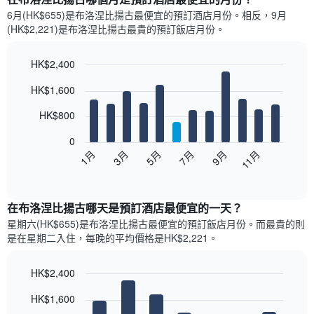
6月(HK$655)是布洛涅比揚古​最便宜的預訂酒店月份。​相反，9月
(HK$2,221)是布洛涅比揚古最貴的預訂飯店月份。
HK$2,400
Bar
Chart
HK$1,600
graphic.
chart
with
12
HK$800
bars.
0
以
1月
3月
5月
7月
9月
11月
下
End
of
圖
interactive
表
chart
顯
在布洛涅比揚古哪天是預訂酒店最便宜的一天？
示
星期六(HK$655)是布洛涅比揚古​最便宜的預訂飯店月份。而最貴的則
每
是在星期二​入住，每晚的平均價格是HK$2,221​​。
個
月
的
HK$2,400
房
Bar
Chart
HK$1,600
間
graphic.
chart
with
平