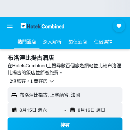
熱門酒店
深入解析
超值酒店
住宿選擇
布洛涅比揚古酒店
在HotelsCombined上搜尋數百個旅遊網站並比較布洛涅
比揚古的飯店並節省旅費。
2位旅客，1 間客房
布洛涅比揚古, 上塞納省, 法國
8月15日 週六
-
8月16日 週日
搜尋