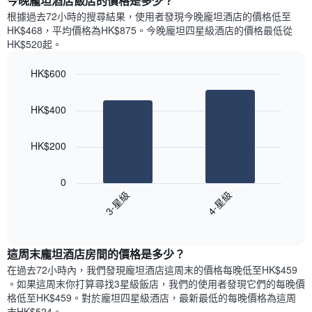
今晚龐坦酒店飯店的價格是多少？
有
示
1
根據過去72小時的搜尋結果，使用者發現今晚龐坦酒店的價格低至
每
條
HK$468，平均價格為HK$875​。今晚龐坦四星級酒店​的價格最低從
週
X
HK$520​起。
每
軸，
天
顯
HK$600
的
示
Bar
房
Chart
月
graphic.
chart
間
份
HK$400
with
平
此
2
均
bars.
圖
價
HK$200
表
格
具
以
此
有
下
0
圖
1
圖
3-星級
4-星級
表
條
表
具
End
Y
顯
of
有
軸，
示
interactive
1
顯
過
chart
條
這周末龐坦酒店​房間的價格是多少？
示
去
X
平
三
在過去72小時內，我們發現龐坦酒店​這周末的價格每晚低至HK$459​
軸，
均
天
。如果這周末你打算尋找3星級飯店，我們的使用者發現它們的每晚價
顯
價
內
格低至HK$459​。對於龐坦四星級酒店​，最新最低的每晚價格為這周
示
格
依
末HK$524​。