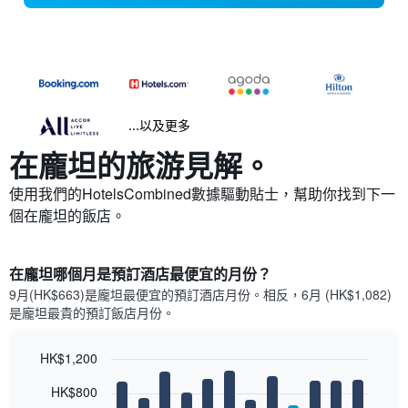
...以及更多
在龐坦​的旅游見解。
使用我們的HotelsCombined數據驅動貼士，幫助你找到下一
個在龐坦​的飯店。
在龐坦哪個月是預訂酒店最便宜的月份？
9月(HK$663)是龐坦​最便宜的預訂酒店月份。​相反，6月 (HK$1,082)
是龐坦最貴的預訂飯店月份。
HK$1,200
Bar
Chart
HK$800
graphic.
chart
with