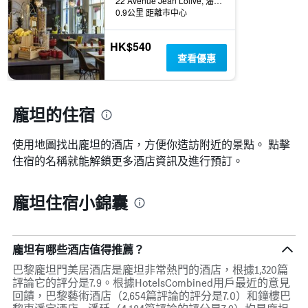
22 Avenue Jean Lolive, 潘廷, 塞納-聖但尼省, 法國
0.9公里 距離市中心
HK$540
查看優惠
龐坦的住宿
使用地圖找出龐坦​的酒店，方便你造訪附近的景點。 點擊
住宿的名稱就能解鎖更多酒店資訊及進行預訂。
龐坦住宿小錦囊
龐坦有哪些酒店值得推薦？
巴黎龐坦門美居酒店是龐坦非常熱門的酒店，根據1,320篇
評論它的評分是7.9。根據HotelsCombined用戶最近的意見
回饋，巴黎藝術酒店（2,654篇評論的評分是7.0）和鐘樓巴