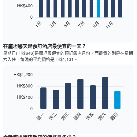
12
HK$400
bars.
0
以
1月
3月
5月
7月
9月
11月
下
End
of
圖
interactive
表
chart
顯
在龐坦哪天是預訂酒店最便宜的一天？
示
星期日(HK$646)是龐坦​最便宜的預訂飯店月份。而最貴的則是在星期
每
六​入住，每晚的平均價格是HK$1,131​​。
個
月
的
HK$1,200
房
Bar
Chart
HK$800
間
graphic.
chart
with
平
7
HK$400
均
bars.
價
0
格
以
週日
週四
週一
週五
週二
週六
週三
此
下
End
圖
of
圖
表
interactive
表
chart
具
顯