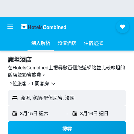
深入解析
超值酒店
住宿選擇
龐坦酒店
在HotelsCombined上搜尋數百個旅遊網站並比較龐坦的
飯店並節省旅費。
2位旅客，1 間客房
龐坦, 塞納-聖但尼省, 法國
8月15日 週六
-
8月16日 週日
搜尋