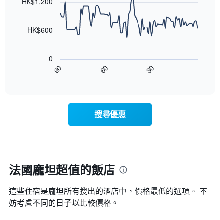
條
HK$1,200
等
90
X
彙
data
軸，
整
points.
顯
HK$600
的
示
雙
以
按
人
下
星
房
0
圖
級
平
90
60
30
表
End
分
均
of
顯
類
interactive
價
示
chart
的
格
隨
飯
此
著
店
搜尋優惠
圖
入
類
表
住
別。
具
日
此
有
期
圖
1
接
表
條
近，
法國龐坦超值的飯店
具
X
房
有
軸，
價
1
顯
這些住宿是龐坦所有搜出的酒店中，價格最低的選項。 不
的
條
示
變
妨考慮不同的日子以比較價格。
Y
按
化
軸，
星