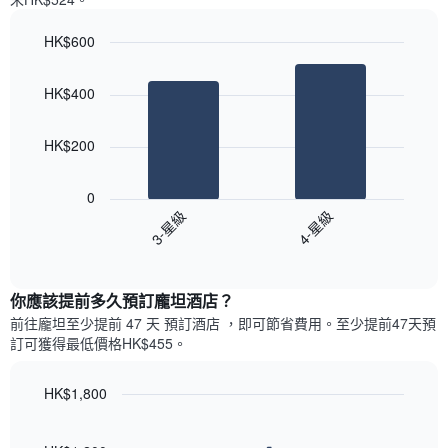
一
星
週
級
HK$600
中
評
的
Bar
Chart
等
graphic.
chart
各
彙
HK$400
with
天
整
2
此
的
bars.
圖
今
HK$200
表
晚
以
具
每
下
有
0
間
圖
1
3-星級
4-星級
客
表
條
房
End
顯
Y
of
平
示
interactive
軸，
均
過
chart
顯
價
你應該提前多久預訂龐坦酒店​？
去
示
格
三
前往龐坦​至少提前 47 天 預訂酒店 ，即可節省費用。至少提前47​天​預
房
此
天
訂可獲得最低價格HK$455​。
間
圖
內
的
表
依
平
具
HK$1,800
星
均
有
級
Line
Chart
價
1
graphic.
chart
評
格
with