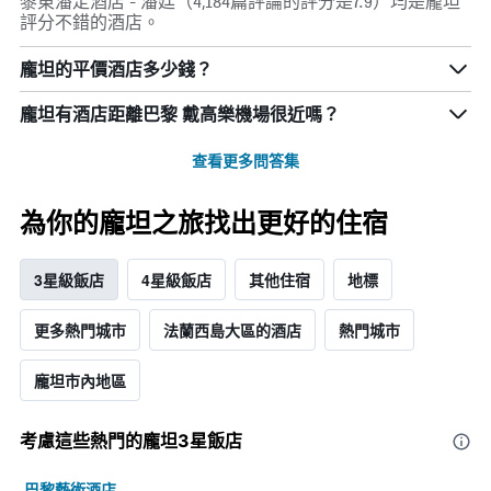
黎東潘定酒店 - 潘廷（4,184篇評論的評分是7.9）均是龐坦
評分不錯的酒店。
龐坦的平價酒店多少錢？
龐坦​有酒店距離巴黎 戴高樂機場​很近嗎？
查看更多問答集
為你的龐坦之旅找出更好的住宿
3星級飯店
4星級飯店
其他住宿
地標
更多熱門城市
法蘭西島大區的酒店
熱門城市
龐坦市內地區
考慮這些熱門的龐坦3星​飯店
巴黎藝術酒店