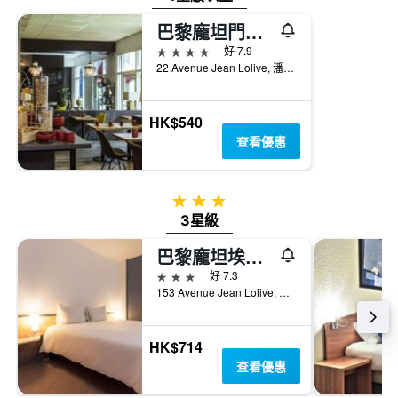
內
具
找
有
巴黎龐坦門美居酒店
到
1Y
4星級
好 7.9
的
軸，
22 Avenue Jean Lolive, 潘廷, 塞納-聖但尼省, 法國
本
顯
週
示
末
房
房
HK$540
間
間
查看優惠
平
平
均
均
價
價
格
3星級
格。
3星級
巴黎龐坦埃格利斯宜必思酒店
3星級
好 7.3
153 Avenue Jean Lolive, 潘廷, 塞納-聖但尼省, 法國
HK$714
查看優惠