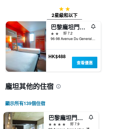
2星級
2星級和以下
巴黎龐坦門宜必思快捷酒店
2星級
好 7.2
96-98 Avenue Du General Leclerc, 潘廷, 塞納-聖但尼省, 法國
HK$488
查看優惠
龐坦​其他的住宿
顯示所有139​個住宿
巴黎龐坦門美居酒店
4星級
好 7.9