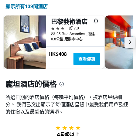
情
顯
級
顯示所有139間酒店
況。
示
分
此
過
類
圖
去
巴黎藝術酒店
的
表
三
飯
3星級
好 7.0
有
天
店
23-25 Rue Scandicci, 潘廷, 塞納-聖但尼省, 法國
1
內
類
0.8公里 距離市中心
個
找
別。
X
到
此
軸，
HK$408
的
圖
顯
查看優惠
今
表
示
晚
具
距
房
有
離
間
1
預
龐坦酒店的價格
平
條
訂
均
Y
日
價
軸，
所選日期的酒店價格（每晚平均價格），按酒店星級細
期
格。
顯
分。 我們已突出顯示了每個酒店星級中最受我們用戶歡迎
的
示
天
的住宿以及最超值的選項。
過
數
去
此
三
圖
4星級
天
表
4星級以上