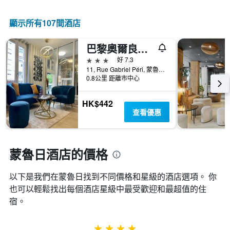
情
顯
級
況。
示
分
此
顯示所有107間酒店
過
類
圖
去
的
表
三
飯
巴黎奧爾良​​大門拱門酒店
有
天
店
1
3星級
好 7.3
內
類
個
11, Rue Gabriel Péri, 蒙魯日, 上塞納省, 法國
找
別。
X
0.8公里 距離市中心
到
此
軸，
的
圖
顯
今
HK$442
表
示
晚
查看優惠
具
距
房
有
離
間
1
預
平
條
訂
蒙魯日酒店的價格
均
Y
日
價
軸，
期
格。
顯
以下是我們在蒙魯日找到不同價格和星級的酒店選項。 你
的
示
天
也可以輕鬆找出每個酒店星級中最受歡迎和最超值的住
過
數
宿。
去
此
三
圖
天
表
4星級