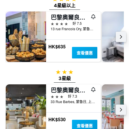
內
具
4星級以上
找
有
到
1Y
巴黎奧爾良​​門美居酒店
的
軸，
本
4星級
好 7.5
顯
週
13 rue Francois Ory, 蒙魯日, 上塞納省, 法國
示
末
房
房
間
間
HK$635
平
平
均
查看優惠
均
價
價
格
格。
3星級
3星級
巴黎奧爾良​​門宜必思酒店
3星級
好 7.3
33 Rue Barbes, 蒙魯日, 上塞納省, 法國
HK$530
查看優惠