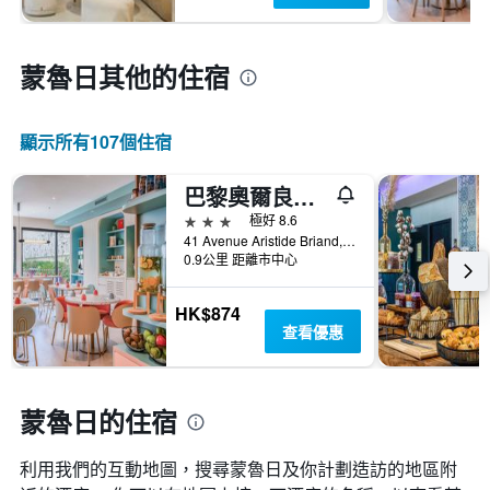
蒙魯日​其他的住宿
顯示所有107​個住宿
巴黎奧爾良​​門宜必思風格酒店
3星級
極好 8.6
41 Avenue Aristide Briand, 蒙魯日, 上塞納省, 法國
0.9公里 距離市中心
HK$874
查看優惠
蒙魯日的住宿
利用我們的互動地圖，搜尋蒙魯日​及你計劃造訪的地區附