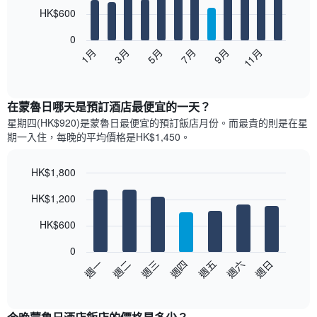
12
HK$600
bars.
0
以
1月
3月
5月
7月
9月
11月
下
End
of
圖
interactive
表
chart
顯
在蒙魯日哪天是預訂酒店最便宜的一天？
示
星期四(HK$920)是蒙魯日​最便宜的預訂飯店月份。而最貴的則是在星
每
期一​入住，每晚的平均價格是HK$1,450​​。
個
月
的
HK$1,800
房
Bar
Chart
HK$1,200
間
graphic.
chart
with
平
7
HK$600
均
bars.
價
0
格
以
週日
週四
週一
週五
週二
週六
週三
此
下
End
圖
of
圖
表
interactive
表
chart
具
顯