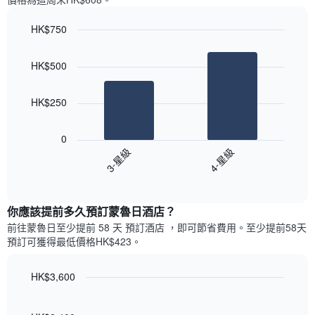
一
星
週
級
HK$750
中
評
的
Bar
Chart
等
graphic.
chart
各
彙
HK$500
with
天
整
2
此
的
bars.
圖
今
HK$250
表
晚
以
具
每
下
有
0
間
圖
1
3-星級
4-星級
客
表
條
房
End
顯
Y
of
平
示
interactive
軸，
均
過
chart
顯
價
你應該提前多久預訂蒙魯日酒店​？
去
示
格
三
前往蒙魯日​至少提前 58 天 預訂酒店 ，即可節省費用。至少提前58​天​
房
此
天
預訂可獲得最低價格HK$423​。
間
圖
內
的
表
依
平
具
HK$3,600
星
均
有
級
Line
Chart
價
1
graphic.
chart
評
格
with