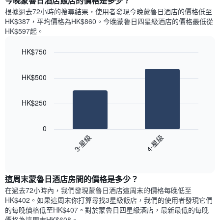
今晚蒙魯日酒店飯店的價格是多少？
有
示
1
根據過去72小時的搜尋結果，使用者發現今晚蒙魯日酒店的價格低至
每
條
HK$387，平均價格為HK$860​。今晚蒙魯日四星級酒店​的價格最低從
週
X
HK$597​起。
每
軸，
天
顯
HK$750
的
示
Bar
房
Chart
月
graphic.
chart
間
份
HK$500
with
平
此
2
均
bars.
圖
價
HK$250
表
格
具
以
此
有
下
0
圖
1
圖
3-星級
4-星級
表
條
表
具
End
Y
顯
of
有
軸，
示
interactive
1
顯
過
chart
條
這周末蒙魯日酒店​房間的價格是多少？
示
去
X
平
三
在過去72小時內，我們發現蒙魯日酒店​這周末的價格每晚低至
軸，
均
天
HK$402​。如果這周末你打算尋找3星級飯店，我們的使用者發現它們
顯
價
內
的每晚價格低至HK$407​。對於蒙魯日四星級酒店​，最新最低的每晚
示
格
依
價格為這周末HK$608​。