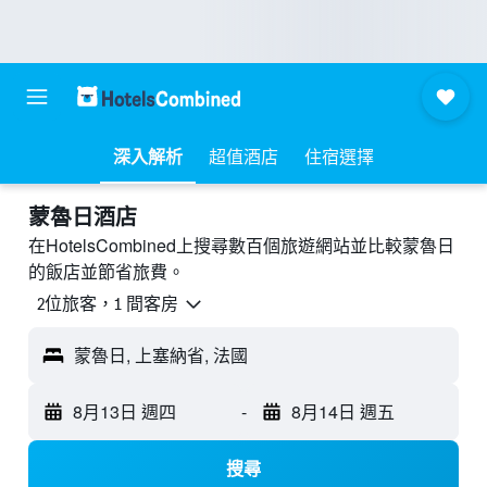
深入解析
超值酒店
住宿選擇
蒙魯日酒店
在HotelsCombined上搜尋數百個旅遊網站並比較蒙魯日
的飯店並節省旅費。
2位旅客，1 間客房
蒙魯日, 上塞納省, 法國
8月13日 週四
-
8月14日 週五
搜尋