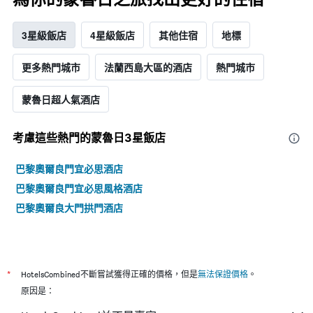
3星級飯店
4星級飯店
其他住宿
地標
更多熱門城市
法蘭西島大區的酒店
熱門城市
蒙魯日超人氣酒店
考慮這些熱門的蒙魯日3星​飯店
巴黎奧爾良​​門宜必思酒店
巴黎奧爾良​​門宜必思風格酒店
巴黎奧爾良​​大門拱門酒店
*
HotelsCombined不斷嘗試獲得正確的價格，但是
無法保證價格
。
原因是：