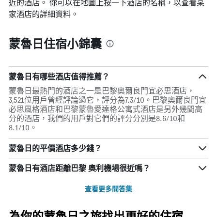
近的酒店。 你可以在地圖上按一下酒店的名稱，以查看某
家酒店的詳細資料。
蒙魯日住宿小錦囊
蒙魯日有哪些酒店值得推薦？
蒙魯日最熱門的酒店之一是巴黎奧爾良​​門宜必思酒店，
3,521位用戶曾經評論過它，評分為7.3/10。巴黎奧爾良​​門宜
必思風格酒店和巴黎蒙魯愛達格公寓式酒店是另外幾間高
分的酒店，我們的用戶對它們的評分分別是8.6/10和
8.1/10。
蒙魯日的平價酒店多少錢？
蒙魯日​有酒店距離巴黎 奧利機場​很近嗎？
查看更多問答集
為你的蒙魯日之旅找出更好的住宿