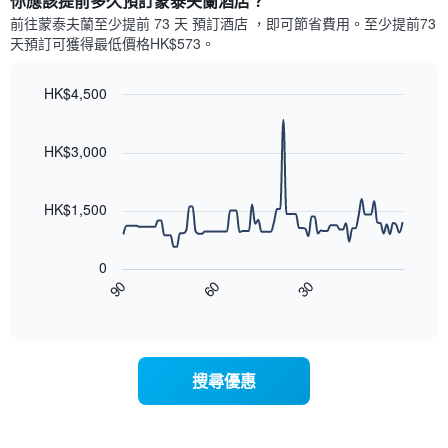
你應該提前多久預訂蒙泰夫蘭酒店​？
有
示
1
前往蒙泰夫蘭​至少提前 73 天 預訂酒店 ，即可節省費用。至少提前73​
每
條
天​預訂可獲得最低價格HK$573​。
週
X
每
軸，
天
HK$4,500
顯
的
Line
示
Chart
房
graphic.
chart
月
with
間
HK$3,000
份
90
平
此
data
均
圖
points.
價
HK$1,500
表
格
具
以
此
有
下
圖
0
1
圖
表
90
60
30
條
表
End
具
Y
of
顯
有
interactive
軸，
示
chart
1
顯
隨
條
示
著
X
搜尋優惠
平
入
軸，
均
住
顯
價
日
示
格
期