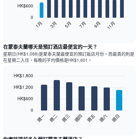
12
HK$600
bars.
0
以
1月
3月
5月
7月
9月
11月
下
End
of
圖
interactive
表
chart
顯
在蒙泰夫蘭哪天是預訂酒店最便宜的一天？
示
星期日(HK$1,088)是蒙泰夫蘭​最便宜的預訂飯店月份。而最貴的則是
每
在星期二​入住，每晚的平均價格是HK$1,601​​。
個
月
的
HK$1,800
房
Bar
Chart
HK$1,200
間
graphic.
chart
with
平
7
HK$600
均
bars.
價
0
格
以
週日
週四
週一
週五
週二
週六
週三
此
下
End
圖
of
圖
表
interactive
表
chart
具
顯