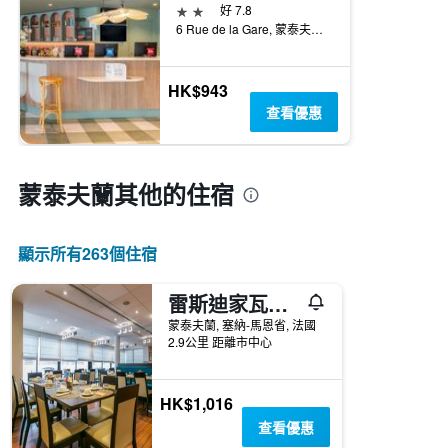
2星級
好 7.8
6 Rue de la Gare, 蒙泰夫蘭, 塞納-馬恩省, 法國
HK$943
查看優惠
蒙泰夫蘭​其他的住宿
顯示所有263​個住宿
雷斯迪家瓦勒歐洲酒店
蒙泰夫蘭, 塞納-馬恩省, 法國
2.9公里 距離市中心
HK$1,016
查看優惠