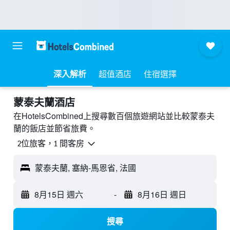
深入解析
超值酒店
住宿選擇
蒙泰夫蘭酒店
在HotelsCombined上搜尋數百個旅遊網站並比較蒙泰夫
蘭的飯店並節省旅費。
2位旅客，1 間客房
蒙泰夫蘭, 塞納-馬恩省, 法國
8月15日 週六
-
8月16日 週日
搜尋