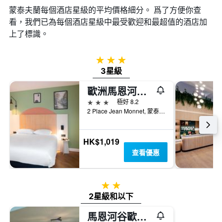
日
蒙泰夫蘭​每個酒店星級的平均價格細分。 爲了方便你查
期
看，我們已為每個酒店星級中最受歡迎和最超值的酒店加
的
天
上了標識。
數
此
圖
3星級
表
3星級
具
有
歐洲馬恩河谷宜必思酒店
1Y
3星級
極好 8.2
軸，
2 Place Jean Monnet, 蒙泰夫蘭, 塞納-馬恩省, 法國
顯
示
房
HK$1,019
間
查看優惠
平
均
價
格
2星級
2星級和以下
馬恩河谷歐洲谷宜必思快捷酒店