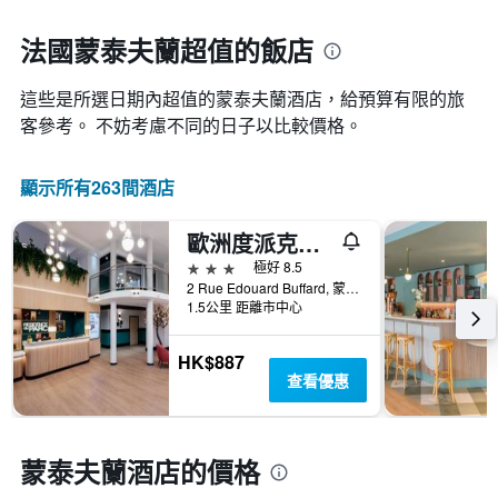
一
接
週
近，
法國蒙泰夫蘭超值的飯店
中
房
的
價
各
這些是所選日期內超值的蒙泰夫蘭​酒店，給預算有限的旅
的
天
變
客參考。 不妨考慮不同的日子以比較價格。
此
化
圖
情
表
顯示所有263間酒店
況。
具
此
有
圖
歐洲度派克酒店住宅酒店 - 蒙特夫蘭
1
表
條
3星級
極好 8.5
有
Y
2 Rue Edouard Buffard, 蒙泰夫蘭, 塞納-馬恩省, 法國
1
軸，
1.5公里 距離市中心
個
顯
X
示
軸，
HK$887
房
顯
查看優惠
間
示
的
距
平
離
均
預
蒙泰夫蘭酒店的價格
價
訂
格