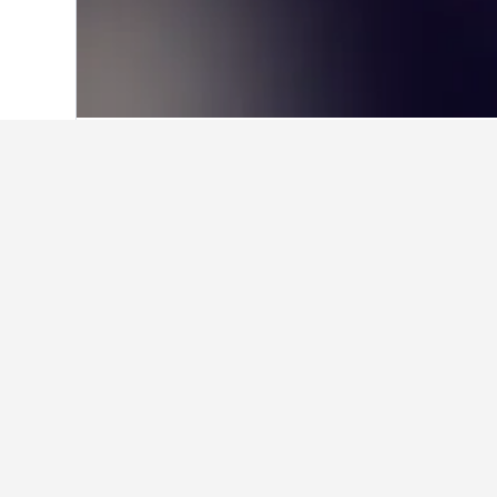
首頁
英國
314,756
英格蘭
243,251
Clumber Par
西門町周邊有哪間酒店值得推薦？
台北凱達大飯店是西門町附近熱門的酒
哪一間鄰近Clumber Park的
博多車站附近有不錯的酒店嗎？