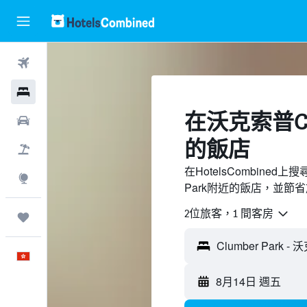
機票
酒店
​在沃克索普Clu
租車
的飯店
機票＋酒店
在HotelsCombined
探索
Park附近的飯店，並節
2位旅客，1 間客房
我的旅程
中文
8月14日 週五