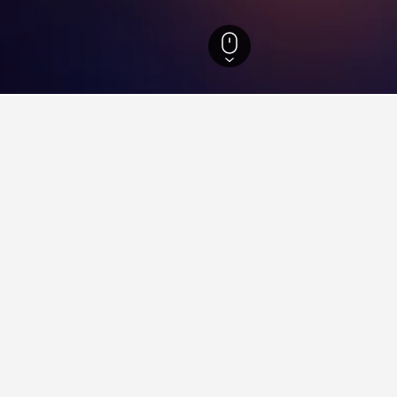
Clumber Park
k住宿小錦囊
店，有許多人推薦它；根據14,301篇評論，它的分數是8.6。
上野車站酒店值得推薦？