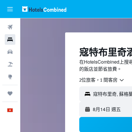
機票
酒店
寇特布里奇
租車
在HotelsCombin
機票＋酒店
的飯店並節省旅費。
探索
2位旅客，1 間客房
我的旅程
8月14日 週五
中文