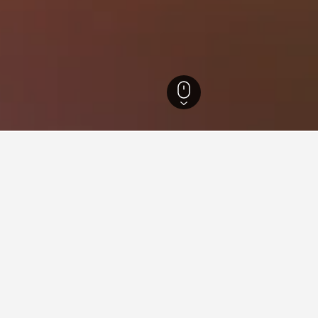
寇特布里奇
65
旅游見解。
d數據驅動貼士，幫助你找到下一個在寇特布里奇​的飯店。
最便宜的月份？
在寇特布里奇哪天是預訂
訂酒店月份。​相反，7月 (HK$1,147)是寇
星期二(HK$871)是寇特布
入住，每晚的平均價格是HK$5,26