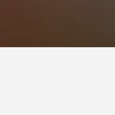
酒店最便宜的一天？
里奇​最便宜的預訂飯店月份。而最貴的則是在星期日​
0​​。