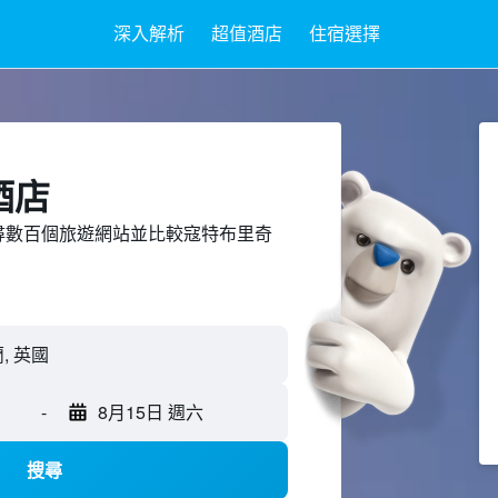
深入解析
超值酒店
住宿選擇
酒店
ed上搜尋數百個旅遊網站並比較寇特布里奇
-
8月15日 週六
搜尋