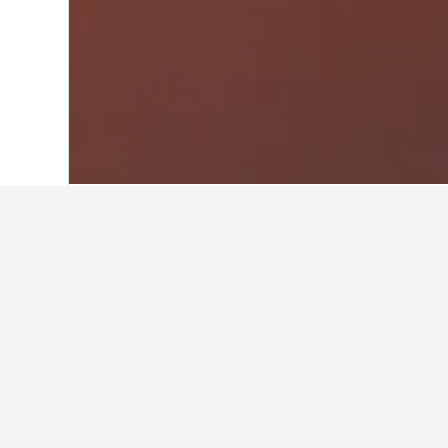
首頁
英國
314,761
蘇格蘭
35,432
在寇特布里奇​的
使用我們的HotelsCombine
在寇特布里奇哪個月是預訂酒店
2月(HK$704)是寇特布里奇​最便宜的預
特布里奇最貴的預訂飯店月份。