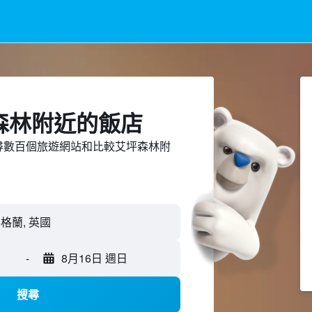
森林附近​的飯店
ed上搜尋數百個旅遊網站和比較艾坪森林附
-
8月16日 週日
搜尋