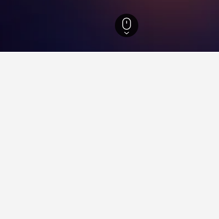
艾瑟克郡
1,337
艾坪森林
錦囊
HotelsCombined用戶的歡迎，有14,285篇評論給它8.6。
店值得推薦？