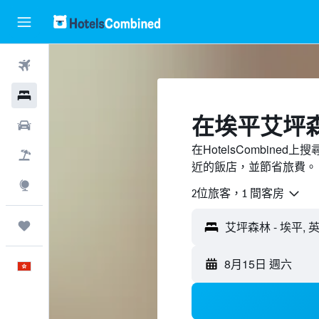
機票
酒店
​在埃平艾坪
租車
在HotelsCombin
機票＋酒店
近的飯店，並節省旅費。
探索
2位旅客，1 間客房
我的旅程
8月15日 週六
中文