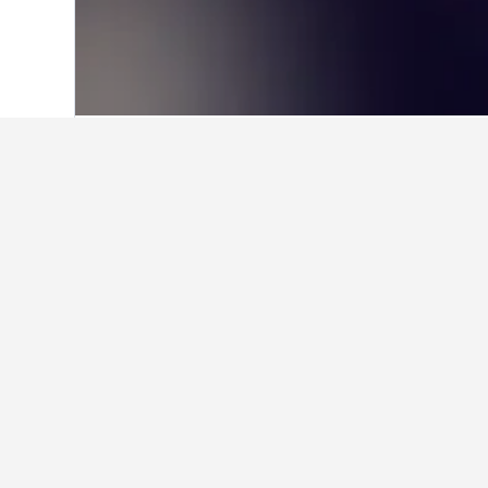
首頁
英國
314,707
英格蘭
243,258
艾坪森林住宿小
西門町周邊有哪間酒店值得推薦？
台北凱達大飯店就在西門町附近，而且很受
哪一間鄰近艾坪森林的上野車站酒
博多車站附近有不錯的酒店嗎？