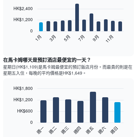
Bar
Chart
HK$2,400
graphic.
chart
with
12
HK$1,200
bars.
0
以
1月
3月
5月
7月
9月
11月
下
End
of
圖
interactive
表
chart
顯
在馬卡姆哪天是預訂酒店最便宜的一天？
示
星期日(HK$1,109)是馬卡姆​最便宜的預訂飯店月份。而最貴的則是在
每
星期五​入住，每晚的平均價格是HK$1,649​​。
個
月
的
HK$1,800
房
Bar
Chart
HK$1,200
間
graphic.
chart
with
平
7
HK$600
均
bars.
價
0
格
以
週日
週四
週一
週五
週二
週六
週三
此
下
End
圖
of