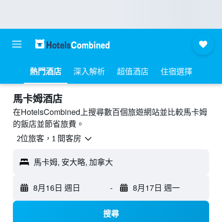
熱門酒店
深入解析
超值酒店
住宿選擇
馬卡姆酒店
在HotelsCombined上搜尋數百個旅遊網站並比較馬卡姆
的飯店並節省旅費。
2位旅客，1 間客房
馬卡姆, 安大略, 加拿大
8月16日 週日
-
8月17日 週一
搜尋