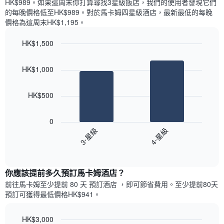
HK$989​。如果這周末你打算尋找3星級飯店，我們的使用者發現它們
顯
價
內
的每晚價格低至HK$989​。對於馬卡姆四星級酒店​，最新最低的每晚
示
格
依
價格為這周末HK$1,195​。
一
星
週
級
HK$1,500
中
評
的
Bar
Chart
等
graphic.
chart
各
彙
HK$1,000
with
天
整
2
此
的
bars.
圖
今
HK$500
表
晚
以
具
每
下
有
0
間
圖
1
3-星級
4-星級
客
表
條
房
End
顯
Y
of
平
示
interactive
軸，
均
過
chart
顯
價
你應該提前多久預訂馬卡姆酒店​？
去
示
格
三
前往馬卡姆​至少提前 80 天 預訂酒店 ，即可節省費用。至少提前80​天​
房
此
天
預訂可獲得最低價格HK$941​。
間
圖
內
的
表
依
平
具
HK$3,000
星