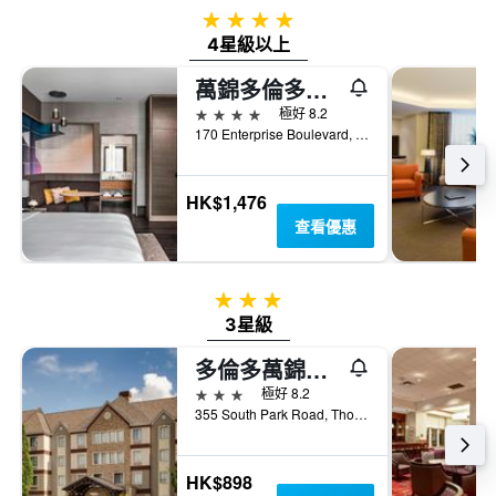
三
圖
4星級
天
表
4星級以上
內
具
找
有
萬錦多倫多萬豪酒店
到
1Y
4星級
極好 8.2
的
軸，
170 Enterprise Boulevard, 萬錦市, ON, 加拿大
本
顯
週
示
末
房
房
HK$1,476
間
間
查看優惠
平
平
均
均
價
價
格
3星級
格。
3星級
多倫多萬錦索內斯塔 ES 套房飯店
3星級
極好 8.2
355 South Park Road, Thornhill, 萬錦市, ON, 加拿大
HK$898