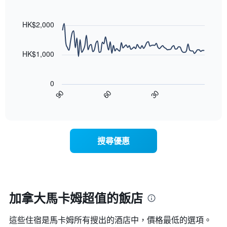
均
有
級
Line
Chart
價
1
graphic.
chart
評
格
條
with
HK$2,000
等
90
X
彙
data
軸，
整
points.
顯
HK$1,000
的
示
雙
以
按
人
下
星
房
0
圖
級
平
90
60
30
表
End
分
均
of
顯
類
interactive
價
示
chart
的
格
隨
飯
此
著
店
搜尋優惠
圖
入
類
表
住
別。
具
日
此
有
期
圖
1
接
表
條
近，
加拿大馬卡姆超值的飯店
具
X
房
有
軸，
價
1
顯
這些住宿是馬卡姆所有搜出的酒店中，價格最低的選項。
的
條