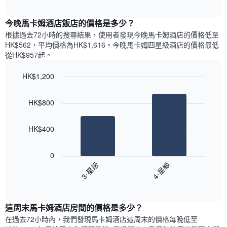
圖
表
interactive
表
chart
具
顯
今晚馬卡姆酒店飯店的價格是多少？
有
示
1
根據過去72小時的搜尋結果，使用者發現今晚馬卡姆酒店的價格低至
每
條
HK$562，平均價格為HK$1,616​。今晚馬卡姆四星級酒店​的價格最低
週
X
從HK$957​起。
每
軸，
天
顯
HK$1,200
的
示
Bar
房
Chart
月
graphic.
chart
間
份
HK$800
with
平
此
2
均
bars.
圖
價
HK$400
表
格
具
以
此
有
下
0
圖
1
圖
3-星級
4-星級
表
條
表
具
End
Y
顯
of
有
軸，
示
interactive
1
顯
過
chart
條
這周末馬卡姆酒店​房間的價格是多少？
示
去
X
平
三
在過去72小時內，我們發現馬卡姆酒店​這周末的價格每晚低至
軸，
均
天