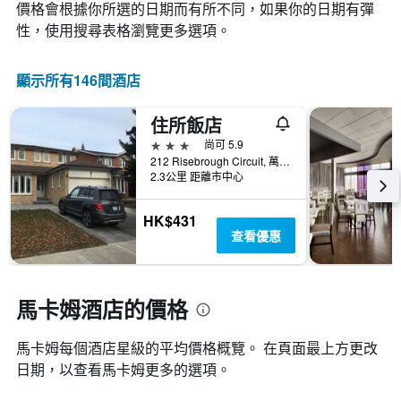
示
變
價格會根據你所選的日期而有所不同，如果你的日期有彈
Y
按
化
性，使用搜尋表格瀏覽更多選項。
軸，
星
情
顯
級
況。
示
分
此
顯示所有146間酒店
過
類
圖
去
的
表
三
飯
住所飯店
有
天
店
1
3星級
尚可 5.9
內
類
個
212 Risebrough Circuit, 萬錦市, ON, 加拿大
找
別。
X
2.3公里 距離市中心
到
此
軸，
的
圖
顯
今
HK$431
表
示
晚
查看優惠
具
距
房
有
離
間
1
預
平
條
訂
馬卡姆酒店的價格
均
Y
日
價
軸，
期
格。
顯
馬卡姆​每個酒店星級的平均價格概覽。 在頁面最上方更改
的
示
天
日期，以查看馬卡姆​更多的選項。
過
數
去
此