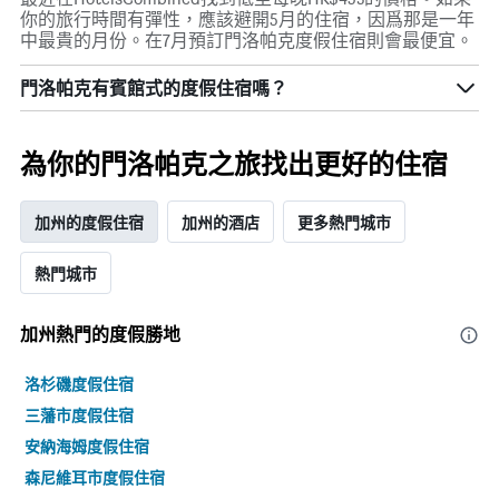
示
你的旅行時間有彈性，應該避開5月的住宿，因爲那是一年
房
中最貴的月份。在7月預訂門洛帕克度假住宿則會最便宜。
間
的
門洛帕克有賓館式的度假住宿嗎？
平
均
價
為你的門洛帕克之旅找出更好的住宿
格
加州的度假住宿
加州的酒店
更多熱門城市
熱門城市
加州熱門的度假勝地
洛杉磯度假住宿
三藩市度假住宿
安納海姆度假住宿
森尼維耳市度假住宿