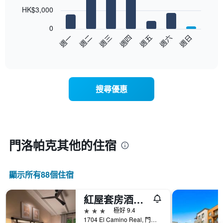
7
HK$3,000
bars.
0
以
週日
週四
週一
週五
週二
週六
週三
下
End
of
圖
interactive
表
chart
顯
示
搜尋優惠
每
週
每
天
的
房
門洛帕克​其他的住宿
間
平
均
顯示所有88​個住宿
價
格
此
紅屋套房酒店 - 門洛公園
圖
3星級
極好 9.4
表
1704 El Camino Real, 門洛帕克, CA, 美國