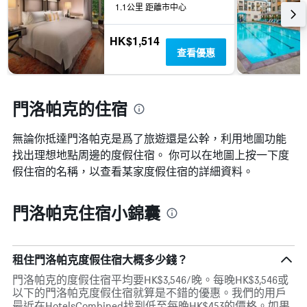
具
1.1公里 距離市中心
有
1
HK$1,514
條
查看優惠
X
軸，
顯
示
門洛帕克的住宿
一
週
中
無論你抵達門洛帕克​是爲了旅遊還是公幹，利用地圖功能
的
找出理想地點周邊的度假住宿。 你可以在地圖上按一下度
各
假住宿的名稱，以查看某家度假住宿的詳細資料。
天
此
圖
門洛帕克住宿小錦囊
表
具
有
1
租住門洛帕克度假住宿大概多少錢？
條
Y
門洛帕克的度假住宿平均要HK$3,546/晚。每晚HK$3,546或
軸，
以下的門洛帕克度假住宿就算是不錯的優惠。我們的用戶
顯
最近在HotelsCombined找到低至每晚HK$453的價格。如果