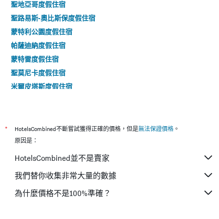
聖地亞哥度假住宿
聖路易斯-奧比斯保度假住宿
蒙特利公園度假住宿
帕薩迪納度假住宿
蒙特雷度假住宿
聖莫尼卡度假住宿
米爾皮塔斯度假住宿
莫羅貝度假住宿
埃爾塞貢多度假住宿
山景城度假住宿
*
HotelsCombined不斷嘗試獲得正確的價格，但是
無法保證價格
。
南太浩湖度假住宿
原因是：
卡爾斯巴德度假住宿
HotelsCombined並不是賣家
棕櫚荒漠度假住宿
我們替你收集非常大量的數據
雷東多海灘度假住宿
為什麼價格不是100%準確？
聖巴巴拉度假住宿
西好萊塢度假住宿