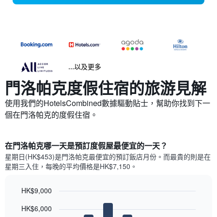
...以及更多
門洛帕克​度假住宿的旅游見解
使用我們的HotelsCombined數據驅動貼士，幫助你找到下一
個在門洛帕克​的度假住宿。
在門洛帕克哪一天是預訂度假屋最便宜的一天？
星期日(HK$453)是門洛帕克​最便宜的預訂飯店月份。而最貴的則是在
星期三​入住，每晚的平均價格是HK$7,150​​。
HK$9,000
Bar
Chart
HK$6,000
graphic.
chart
with