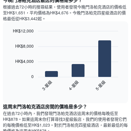
今晚門洛帕克酒店飯店的價格是多少？
有
示
1
根據過去72小時的搜尋結果，使用者發現今晚門洛帕克酒店的價格低
每
條
至HK$1,651，平均價格為HK$4,676​。今晚門洛帕克四星級酒店​的價
週
X
格最低從HK$3,442​起。
每
軸，
天
顯
HK$12,000
的
示
Bar
房
Chart
月
graphic.
chart
間
份
HK$8,000
with
平
此
3
均
bars.
圖
價
HK$4,000
表
格
具
以
此
有
下
0
圖
1
圖
4-星級
5-星級
3-星級
表
條
表
具
End
Y
顯
of
有
軸，
示
interactive
1
顯
過
chart
條
這周末門洛帕克酒店​房間的價格是多少？
示
去
X
平
三
在過去72小時內，我們發現門洛帕克酒店​這周末的價格每晚低至
軸，
均
天
HK$878​。如果這周末你打算尋找3星級飯店，我們的使用者發現它們
顯
價
內
的每晚價格低至HK$1,023​。對於門洛帕克四星級酒店​，最新最低的每
示
格
依
晚價格為這周末HK$878​。