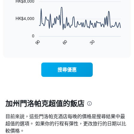
條
HK$8,000
等
90
X
彙
data
軸，
整
points.
顯
HK$4,000
的
示
雙
以
按
人
下
星
房
0
圖
級
平
30
90
60
表
End
分
均
of
顯
類
interactive
價
示
chart
的
格
隨
飯
此
著
店
搜尋優惠
圖
入
類
表
住
別。
具
日
此
有
期
圖
1
接
表
條
近，
加州門洛帕克超值的飯店
具
X
房
有
軸，
價
1
顯
目前來説，這些門洛帕克​酒店每晚的價格是搜尋結果中最
的
條
示
變
超值的選項。 如果你的行程有彈性，更改旅行的日期以比
Y
按
化
較價格。
軸，
星