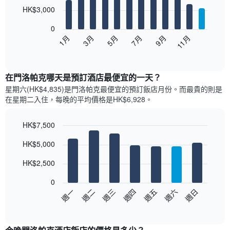
12
HK$3,000
bars.
0
以
1月
3月
5月
7月
9月
11月
下
End
of
圖
interactive
表
chart
顯
在門洛帕克哪天是預訂酒店最便宜的一天？
示
星期六(HK$4,835)是門洛帕克​最便宜的預訂飯店月份。而最貴的則是
每
在星期二​入住，每晚的平均價格是HK$6,928​​。
個
月
的
HK$7,500
房
Bar
Chart
HK$5,000
間
graphic.
chart
with
平
7
HK$2,500
均
bars.
價
0
格
以
週日
週四
週一
週五
週二
週六
週三
此
下
End
圖
of
圖
表
interactive
表
chart
具
顯