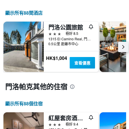
情
顯
級
況。
示
分
此
顯示所有88間酒店
過
類
圖
去
的
表
三
飯
門洛公園旅館
有
天
店
1
3星級
極好 8.5
內
類
個
1315 El Camino Real, 門洛帕克, CA, 美國
找
別。
X
0.5公里 距離市中心
到
此
軸，
的
圖
顯
今
HK$1,004
表
示
晚
查看優惠
具
距
房
有
離
間
1
預
平
條
訂
門洛帕克​其他的住宿
均
Y
日
價
軸，
期
格。
顯
的
示
顯示所有88​個住宿
天
過
數
去
此
紅屋套房酒店 - 門洛公園
三
圖
天
3星級
極好 9.4
表