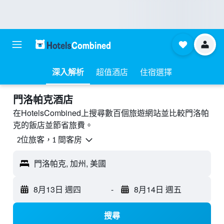
深入解析
超值酒店
住宿選擇
門洛帕克酒店
在HotelsCombined上搜尋數百個旅遊網站並比較門洛帕
克的飯店並節省旅費。
2位旅客，1 間客房
門洛帕克, 加州, 美國
8月13日 週四
-
8月14日 週五
搜尋