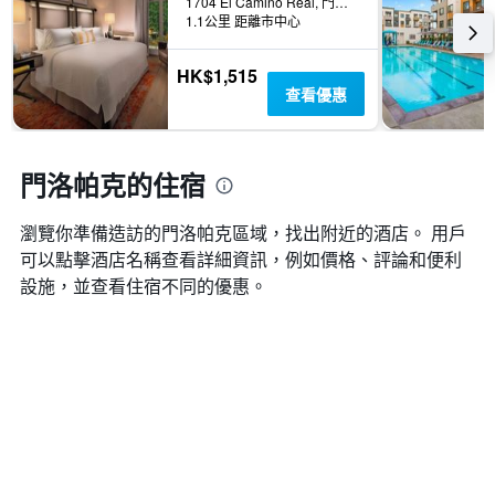
內
1704 El Camino Real, 門洛帕克, CA, 美國
具
1.1公里 距離市中心
找
有
到
1Y
的
軸，
HK$1,515
本
顯
查看優惠
週
示
末
房
房
間
間
門洛帕克的住宿
平
平
均
均
價
瀏覽你準備造訪的門洛帕克區域，找出附近的酒店。 用戶
價
格
格。
可以點擊酒店名稱查看詳細資訊，例如價格、評論和便利
設施，並查看住宿不同的優惠。