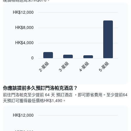
一
星
週
級
HK$12,000
中
評
的
Bar
Chart
等
graphic.
chart
各
彙
HK$8,000
with
天
整
4
此
的
bars.
圖
今
HK$4,000
表
晚
以
具
每
下
有
0
間
圖
1
2-星級
3-星級
4-星級
5-星級
客
表
條
房
End
顯
Y
of
平
示
interactive
軸，
均
過
chart
顯
價
你應該提前多久預訂門洛帕克酒店​？
去
示
格
三
前往門洛帕克​至少提前 64 天 預訂酒店 ，即可節省費用。至少提前64​
房
此
天
天​預訂可獲得最低價格HK$1,490​。
間
圖
內
的
表
依
平
具
HK$12,000
星
均
有
級
Line
Chart
價
1
graphic.
chart
評
格
with