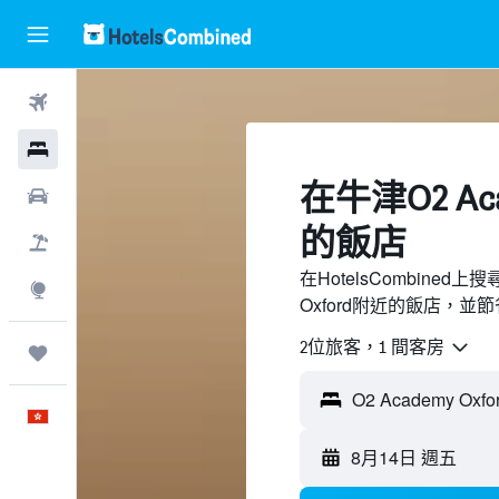
機票
酒店
​在牛津O2 Aca
租車
的飯店
機票＋酒店
在HotelsCombined
探索
Oxford附近的飯店，並
2位旅客，1 間客房
我的旅程
中文
8月14日 週五