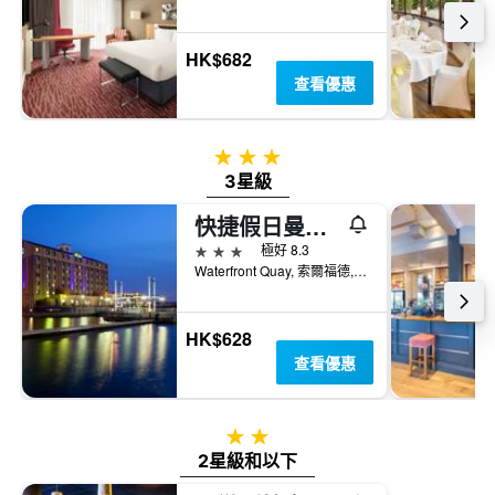
價
格
HK$682
查看優惠
3星級
3星級
快捷假日曼切斯特索爾福德碼頭酒店
3星級
極好 8.3
Waterfront Quay, 索爾福德, 英國
HK$628
查看優惠
2星級
2星級和以下