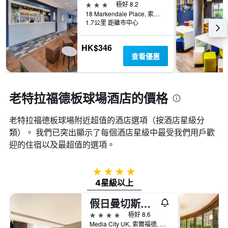
顯
3星級
極好 8.2
價
示
18 Markendale Place, 索爾福德, 英國
格
1.7公里 距離市中心
一
週
中
HK$346
的
查看優惠
各
天
此
圖
老特拉福德板球場酒店的價格
表
具
老特拉福德板球場附近超值的酒店選項（按酒店星級分
有
1
類）。 我們已突出顯示了每個酒店星級中最受我們用戶歡
條
迎的住宿以及最超值的選項。
Y
軸，
顯
4星級
示
4星級以上
房
間
假日曼切斯特-傳媒之城酒店
的
4星級
極好 8.6
平
Media City UK, 索爾福德, 英國
均