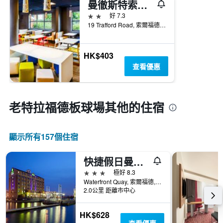
曼徹斯特索爾福德碼頭宜必思快捷酒店
2星級
好 7.3
19 Trafford Road, 索爾福德, 英國
HK$403
查看優惠
老特拉福德板球場​其他的住宿
顯示所有157​個住宿
快捷假日曼切斯特索爾福德碼頭酒店
3星級
極好 8.3
Waterfront Quay, 索爾福德, 英國
2.0公里 距離市中心
HK$628