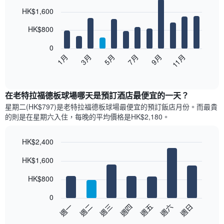
Bar
Chart
HK$1,600
graphic.
chart
with
12
HK$800
bars.
0
以
1月
3月
5月
7月
9月
11月
下
End
of
圖
interactive
表
chart
顯
在老特拉福德板球場哪天是預訂酒店最便宜的一天？
示
星期二(HK$797)是老特拉福德板球場​最便宜的預訂飯店月份。而最貴
每
的則是在星期六​入住，每晚的平均價格是HK$2,180​​。
個
月
的
HK$2,400
房
Bar
Chart
HK$1,600
間
graphic.
chart
with
平
7
HK$800
均
bars.
價
0
格
以
週日
週四
週一
週五
週二
週六
週三
此
下
End
圖
of
圖