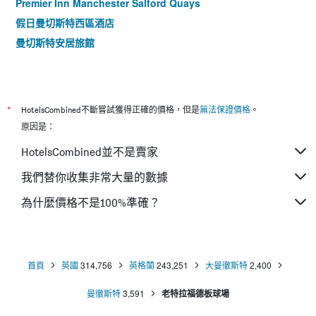
Premier Inn Manchester Salford Quays
假日曼切斯特西區酒店
曼切斯特安居旅館
*
HotelsCombined不斷嘗試獲得正確的價格，但是
無法保證價格
。
原因是：
HotelsCombined並不是賣家
我們替你收集非常大量的數據
為什麼價格不是100%準確？
首頁
英國
314,756
英格蘭
243,251
大曼徹斯特
2,400
曼徹斯特
3,591
老特拉福德板球場