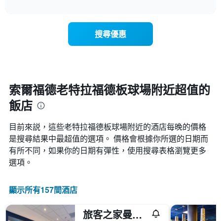
表
interactive
表
chart
具
顯
有
示
1
搜尋優惠
每
條
週
X
每
軸，
天
顯
的
示
房
索爾福德老特拉福德板球場附近超值的
月
間
份
飯店
平
此
均
圖
價
表
目前來説，這些老特拉福德板球場​附近的​酒店每晚的價格
格
具
是搜尋結果中最超值的選項。 價格會根據你所選的日期而
此
有
有所不同，如果你的日期有彈性，使用搜尋表格瀏覽更多
圖
1
表
選項。
條
具
Y
有
軸，
1
顯示所有157間酒店
顯
條
示
X
平
旅客之家曼徹斯特索爾福德奎爾斯酒店 - 史福
軸，
均