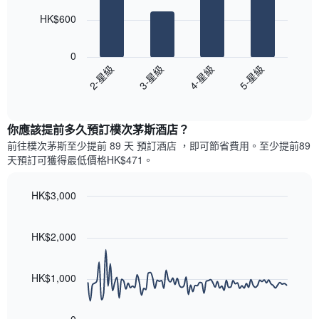
此
的
bars.
圖
今
HK$600
表
晚
以
具
每
下
有
0
間
圖
1
2-星級
3-星級
4-星級
5-星級
客
表
條
房
End
顯
Y
of
平
示
interactive
軸，
均
過
chart
顯
價
你應該提前多久預訂樸次茅斯酒店​？
去
示
格
三
前往樸次茅斯​至少提前 89 天 預訂酒店 ，即可節省費用。至少提前89​
房
此
天
天​預訂可獲得最低價格HK$471​。
間
圖
內
的
表
依
平
具
HK$3,000
星
均
有
級
Line
Chart
價
1
graphic.
chart
評
格
條
with
HK$2,000
等
90
X
彙
data
軸，
整
points.
顯
HK$1,000
的
示
雙
以
按
人
下
星
房