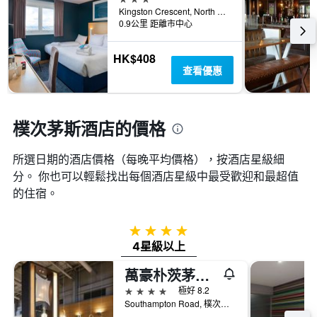
內
類
個
Kingston Crescent, North End, Portsmouth 8AB, 樸次茅斯, 英國
找
別。
X
0.9公里 距離市中心
到
此
軸，
的
圖
顯
今
HK$408
表
示
晚
查看優惠
具
距
房
有
離
間
1
預
平
條
訂
樸次茅斯酒店的價格
均
Y
日
價
軸，
期
格。
顯
所選日期的酒店價格（每晚平均價格），按酒店星級細
的
示
天
分。 你也可以輕鬆找出每個酒店星級中最受歡迎和最超值
過
數
的住宿。
去
此
三
圖
天
表
4星級
內
具
4星級以上
找
有
到
1Y
萬豪朴茨茅斯度假酒店
的
軸，
本
4星級
極好 8.2
顯
週
Southampton Road, 樸次茅斯, 英國
示
末