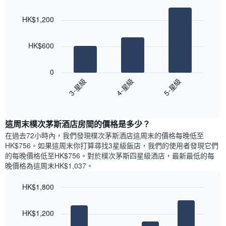
Bar
房
Chart
月
graphic.
chart
間
份
HK$1,200
with
平
此
3
均
bars.
圖
價
HK$600
表
格
具
以
此
有
下
0
圖
1
圖
3-星級
4-星級
5-星級
表
條
表
具
End
Y
顯
of
有
軸，
示
interactive
1
顯
過
chart
條
這周末樸次茅斯酒店​房間的價格是多少？
示
去
X
平
三
在過去72小時內，我們發現樸次茅斯酒店​這周末的價格每晚低至
軸，
均
天
HK$756​。如果這周末你打算尋找3星級飯店，我們的使用者發現它們
顯
價
內
的每晚價格低至HK$756​。對於樸次茅斯四星級酒店​，最新最低的每
示
格
依
晚價格為這周末HK$1,037​。
一
星
週
級
HK$1,800
中
評
的
Bar
Chart
等
graphic.
chart
各
彙
HK$1,200
with
天
整
4