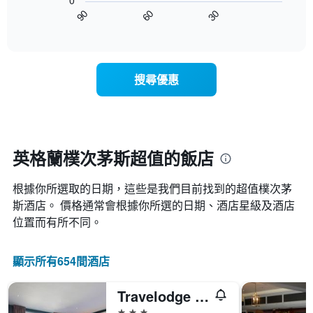
0
圖
級
平
90
60
30
表
End
分
均
of
顯
類
interactive
價
示
chart
的
格
隨
飯
此
著
店
搜尋優惠
圖
入
類
表
住
別。
具
日
此
有
期
圖
1
接
表
條
近，
英格蘭樸次茅斯超值的飯店
具
X
房
有
軸，
價
1
顯
根據你所選取的日期，這些是我們目前找到的超值樸次茅
的
條
示
變
斯​酒店。 價格通常會根據你所選的日期、酒店星級及酒店
Y
按
化
位置而有所不同。
軸，
星
情
顯
級
況。
示
分
此
顯示所有654間酒店
過
類
圖
去
的
表
三
飯
Travelodge Portsmouth
有
天
店
1
3星級