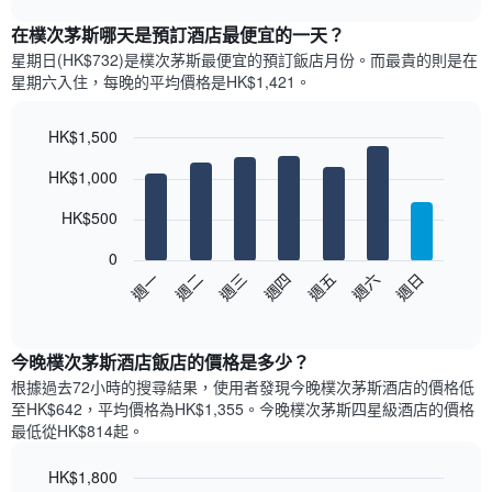
表
chart
顯
在樸次茅斯哪天是預訂酒店最便宜的一天？
示
星期日(HK$732)是樸次茅斯​最便宜的預訂飯店月份。而最貴的則是在
每
星期六​入住，每晚的平均價格是HK$1,421​​。
個
月
的
HK$1,500
房
Bar
Chart
HK$1,000
間
graphic.
chart
with
平
7
HK$500
均
bars.
價
0
格
以
週日
週四
週一
週五
週二
週六
週三
此
下
End
圖
of
圖
表
interactive
表
chart
具
顯
今晚樸次茅斯酒店飯店的價格是多少？
有
示
1
根據過去72小時的搜尋結果，使用者發現今晚樸次茅斯酒店的價格低
每
條
至HK$642，平均價格為HK$1,355​。今晚樸次茅斯四星級酒店​的價格
週
X
最低從HK$814​起。
每
軸，
天
顯
HK$1,800
的
示