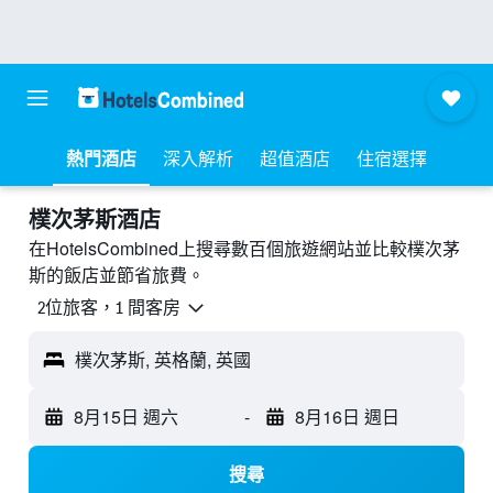
熱門酒店
深入解析
超值酒店
住宿選擇
樸次茅斯酒店
在HotelsCombined上搜尋數百個旅遊網站並比較樸次茅
斯的飯店並節省旅費。
2位旅客，1 間客房
樸次茅斯, 英格蘭, 英國
8月15日 週六
-
8月16日 週日
搜尋