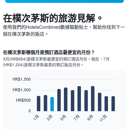
在樸次茅斯​的旅游見解。
使用我們的HotelsCombined數據驅動貼士，幫助你找到下一
個在樸次茅斯​的飯店。
在樸次茅斯哪個月是預訂酒店最便宜的月份？
3月(HK$684)是樸次茅斯​最便宜的預訂酒店月份。​相反，7月
(HK$1,204)是樸次茅斯最貴的預訂飯店月份。
HK$1,500
Bar
Chart
HK$1,000
graphic.
chart
with
12
HK$500
bars.
0
以
1月
3月
5月
7月
9月
11月
下
End
of
圖
interactive