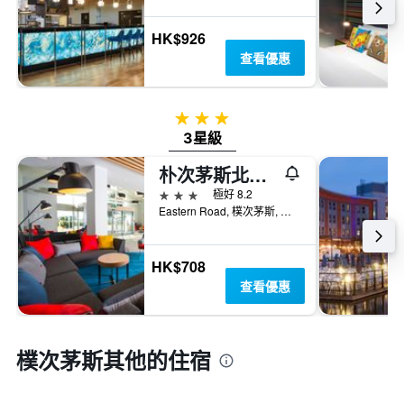
房
房
間
間
HK$926
平
平
均
查看優惠
均
價
價
格
格。
3星級
3星級
朴次茅斯北部智選假日酒店 - 普茲茅斯
3星級
極好 8.2
Eastern Road, 樸次茅斯, 英國
HK$708
查看優惠
樸次茅斯​其他的住宿