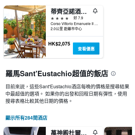
三
飯
有
天
店
蒂齊亞諾酒店 - 羅馬
1
內
類
個
4星級
好 7.9
找
別。
X
Corso Vittorio Emanuele II 110, 羅馬, 義大利
到
此
軸，
2.0公里 距離市中心
的
圖
顯
今
表
示
晚
HK$2,075
具
距
房
查看優惠
有
離
間
1
預
平
條
訂
均
Y
日
價
羅馬Sant'Eustachio超值的飯店
軸，
期
格。
顯
的
示
天
目前來説，這些Sant'Eustachio​酒店每晚的價格是搜尋結果
過
數
中最超值的選項。 如果你的出發和回程日期有彈性，使用
去
此
三
搜尋表格比較其他日期的價格。
圖
天
表
內
具
顯示所有284間酒店
找
有
到
1Y
的
軸，
萬神殿杜爾奇斯酒店
本