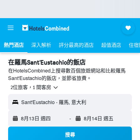
熱門酒店
深入解析
評分最高的酒店
超值酒店
住宿
​在羅馬Sant'Eustachio​的飯店
在HotelsCombined上搜尋數百個旅遊網站和比較羅馬
Sant'Eustachio的飯店，並節省旅費。
2位旅客，1 間客房
Sant'Eustachio - 羅馬, 意大利
8月13日 週四
-
8月14日 週五
搜尋