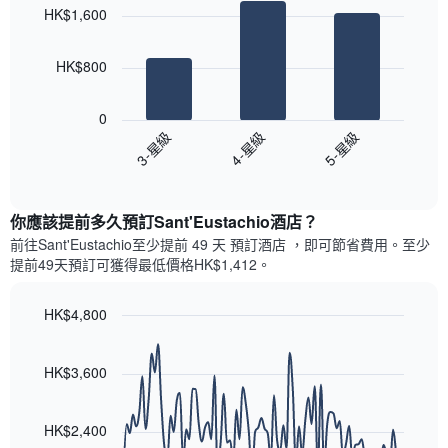
chart
各
彙
HK$1,600
with
天
整
3
此
的
bars.
圖
今
HK$800
表
晚
以
具
每
下
有
0
間
圖
1
3-星級
4-星級
5-星級
客
表
條
房
End
顯
Y
of
平
示
interactive
軸，
均
過
chart
顯
價
你應該提前多久預訂Sant'Eustachio酒店​？
去
示
格
三
前往Sant'Eustachio​至少提前 49 天 預訂酒店 ，即可節省費用。至少
房
此
天
提前49​天​預訂可獲得最低價格HK$1,412​。
間
圖
內
的
表
依
平
具
HK$4,800
星
均
有
級
Line
Chart
價
1
graphic.
chart
評
格
條
with
HK$3,600
等
90
X
彙
data
軸，
整
points.
顯
HK$2,400
的
示