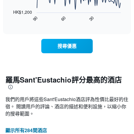
雙
以
按
人
下
星
房
HK$1,200
圖
級
平
90
60
30
表
End
分
均
of
顯
類
interactive
價
示
chart
的
格
隨
飯
此
著
店
搜尋優惠
圖
入
類
表
住
別。
具
日
此
有
期
圖
1
接
表
條
近，
羅馬Sant'Eustachio評分最高的酒店
具
X
房
有
軸，
價
1
顯
的
條
示
我們的用戶將這些Sant'Eustachio酒店評為性價比最好的住
變
Y
按
化
宿。 閲讀用戶的評論、酒店的描述和便利設施，以縮小你
軸，
星
情
顯
的搜尋範圍。
級
況。
示
分
此
過
類
圖
顯示所有284間酒店
去
的
表