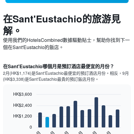
在Sant'Eustachio​的旅游見
解。
使用我們的HotelsCombined數據驅動貼士，幫助你找到下一
個在Sant'Eustachio​的飯店。
在Sant'Eustachio哪個月是預訂酒店最便宜的月份？
2月(HK$1,174)是Sant'Eustachio​最便宜的預訂酒店月份。​相反，9月
(HK$3,338)是Sant'Eustachio最貴的預訂飯店月份。
HK$3,600
Bar
Chart
HK$2,400
graphic.
chart
with
12
HK$1,200
bars.
0
以
1月
3月
5月
7月
9月