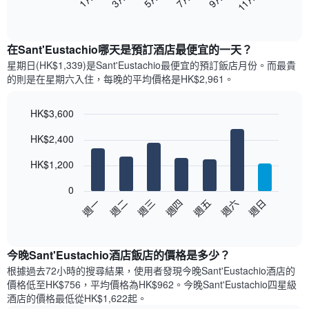
11月
下
End
of
圖
interactive
表
chart
顯
在Sant'Eustachio哪天是預訂酒店最便宜的一天？
示
星期日(HK$1,339)是Sant'Eustachio​最便宜的預訂飯店月份。而最貴
每
的則是在星期六​入住，每晚的平均價格是HK$2,961​​。
個
月
的
HK$3,600
房
Bar
Chart
HK$2,400
間
graphic.
chart
with
平
7
HK$1,200
均
bars.
價
0
格
以
週日
週四
週一
週五
週二
週六
週三
此
下
End
圖
of
圖
表
interactive
表
chart
具
顯
今晚Sant'Eustachio酒店飯店的價格是多少？
有
示
1
根據過去72小時的搜尋結果，使用者發現今晚Sant'Eustachio酒店的
每
條
價格低至HK$756，平均價格為HK$962​。今晚Sant'Eustachio四星級
週
X
酒店​的價格最低從HK$1,622​起。
每