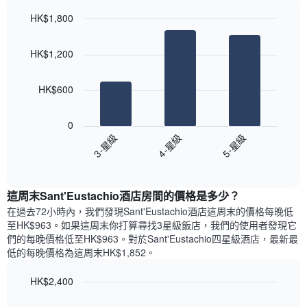
軸，
天
顯
HK$1,800
的
示
Bar
房
Chart
月
graphic.
chart
間
份
HK$1,200
with
平
此
3
均
bars.
圖
價
HK$600
表
格
具
以
此
有
下
0
圖
1
圖
3-星級
4-星級
5-星級
表
條
表
具
End
Y
顯
of
有
軸，
示
interactive
1
顯
過
chart
條
這周末Sant'Eustachio酒店​房間的價格是多少？
示
去
X
平
三
在過去72小時內，我們發現Sant'Eustachio酒店​這周末的價格每晚低
軸，
均
天
至HK$963​。如果這周末你打算尋找3星級飯店，我們的使用者發現它
顯
價
內
們的每晚價格低至HK$963​。對於Sant'Eustachio四星級酒店​，最新最
示
格
依
低的每晚價格為這周末HK$1,852​。
一
星
週
級
HK$2,400
中
評
的
Bar
Chart
等
graphic.