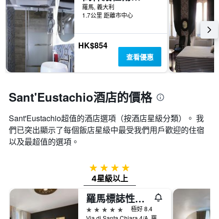
顯
羅馬, 義大利
週
示
1.7公里 距離市中心
末
房
房
間
間
平
HK$854
平
均
均
查看優惠
價
價
格
格。
Sant'Eustachio酒店的價格
Sant'Eustachio超值的酒店選項（按酒店星級分類）。 我
們已突出顯示了每個飯店星級中最受我們用戶歡迎的住宿
以及最超值的選項。
4星級
4星級以上
羅馬標誌性萬神殿傲途格精選酒店
5星級
極好 8.4
Via di Santa Chiara 4/A, 羅馬, 義大利