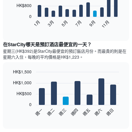
12
HK$800
bars.
0
以
1月
3月
5月
7月
9月
11月
下
End
of
圖
interactive
表
chart
顯
在StarCity哪天是預訂酒店最便宜的一天？
示
星期三(HK$392)是StarCity​最便宜的預訂飯店月份。而最貴的則是在
每
星期六​入住，每晚的平均價格是HK$1,223​​。
個
月
的
HK$1,500
房
Bar
Chart
HK$1,000
間
graphic.
chart
with
平
7
HK$500
均
bars.
價
0
格
以
週日
週四
週一
週五
週二
週六
週三
此
下
End
圖
of
圖
表
interactive
表
chart
具
顯