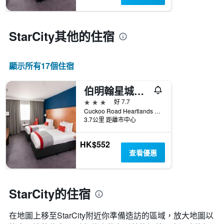
一
週
中
的
StarCity​其他的住宿
各
天
此
顯示所有17​個住宿
圖
表
具
伯明翰星城智選假日酒店
有
3星級
好 7.7
1
Cuckoo Road Heartlands Parkway, 伯明翰市, 英國
條
3.7公里 距離市中心
Y
軸，
HK$552
顯
查看優惠
示
房
間
的
StarCity的住宿
平
均
價
在地圖上移至StarCity​​附近你準備造訪的區域，放大地圖以
格