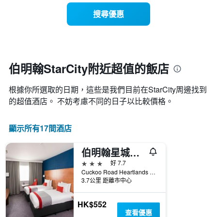
有
示
1
搜尋優惠
每
條
週
X
每
軸，
天
顯
的
示
房
伯明翰StarCity附近超值的飯店
月
間
份
平
此
根據你所選取的日期，這些是我們目前在StarCity​周邊找到
均
圖
價
的超值​酒店。 不妨考慮不同的日子以比較價格。
表
格
具
此
有
顯示所有17間酒店
圖
1
表
條
具
Y
伯明翰星城智選假日酒店
有
軸，
3星級
好 7.7
1
顯
Cuckoo Road Heartlands Parkway, 伯明翰市, 英國
條
示
3.7公里 距離市中心
X
平
軸，
均
顯
HK$552
價
示
查看優惠
格