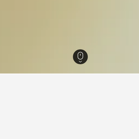
阿蓋爾比特郡
1,493
塔比特
15
值的飯店
酒店，給預算有限的旅客參考。 如果你的行程有彈性，更改旅行