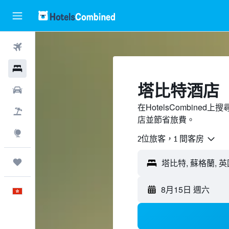
機票
酒店
塔比特酒店
租車
在HotelsCombin
機票＋酒店
店並節省旅費。
探索
2位旅客，1 間客房
我的旅程
8月15日 週六
中文