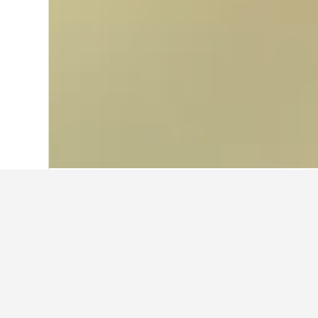
首頁
英國
314,761
蘇格蘭
35,432
蘇格蘭塔比特超
這些是所選日期內超值的塔比特​