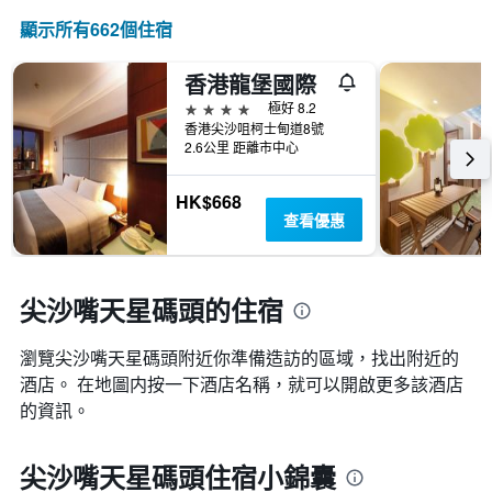
顯示所有662​個住宿
香港龍堡國際
4星級
極好 8.2
香港尖沙咀柯士甸道8號
2.6公里 距離市中心
HK$668
查看優惠
尖沙嘴天星碼頭的住宿
瀏覽尖沙嘴天星碼頭​附近你準備造訪的區域，找出附近的
酒店。 在地圖内按一下酒店名稱，就可以開啟更多該酒店
的資訊。
尖沙嘴天星碼頭住宿小錦囊