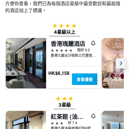
方便你查看，我們已為每個酒店星級中最受歡迎和最超值
的酒店加上了標識。
4星級
4星級以上
香港瑰麗酒店
5星級
極好 9.2
香港九龍尖沙咀梳士巴厘道18號
HK$6,158
查看優惠
3星級
3星級
紅茶館 (油麻地店)
3星級
好 7.4
香港九龍油麻地鴉打街6號及九龍油麻地永星里5-5C號