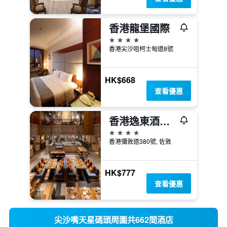
香港龍堡國際
4星級
香港尖沙咀柯士甸道8號
HK$668
查看優惠
香港逸東酒店 - 朗廷酒店集團旗下
4星級
香港彌敦道380號, 佐敦
HK$777
查看優惠
尖沙嘴天星碼頭周圍共662間酒店