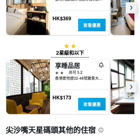
HK$369
查看優惠
2星級
2星級和以下
享睡品居
2星級
尚可 5.2
香港麼地道32-48號麗東大廈4字樓B室
HK$173
查看優惠
尖沙嘴天星碼頭​其他的住宿