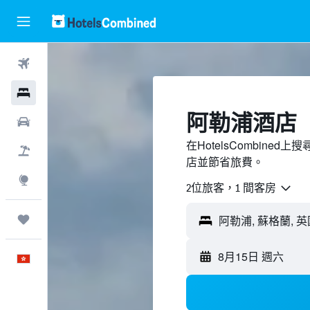
機票
酒店
阿勒浦酒店
租車
在HotelsCombin
機票＋酒店
店並節省旅費。
探索
2位旅客，1 間客房
我的旅程
8月15日 週六
中文