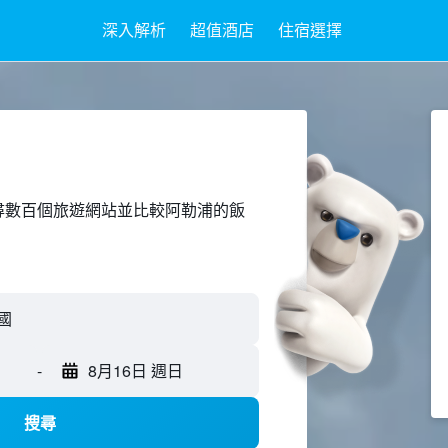
深入解析
超值酒店
住宿選擇
ed上搜尋數百個旅遊網站並比較阿勒浦的飯
-
8月16日 週日
搜尋