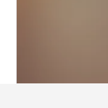
首頁
英國
314,756
英格蘭
243,251