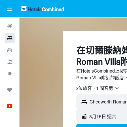
機票
酒店
​在切爾滕納姆C
租車
Roman Vil
機票＋酒店
在HotelsCombined
探索
Roman Villa附近的
2位旅客，1 間客房
我的旅程
中文
8月15日 週六