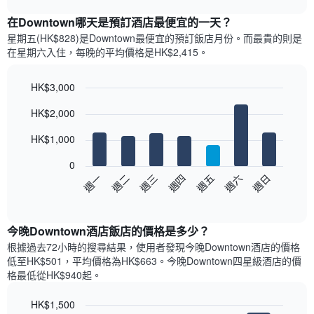
表
chart
顯
在Downtown哪天是預訂酒店最便宜的一天？
示
星期五(HK$828)是Downtown​最便宜的預訂飯店月份。而最貴的則是
每
在星期六​入住，每晚的平均價格是HK$2,415​​。
個
月
的
HK$3,000
房
Bar
Chart
HK$2,000
間
graphic.
chart
with
平
7
HK$1,000
均
bars.
價
0
格
以
週日
週四
週一
週五
週二
週六
週三
此
下
End
圖
of
圖
表
interactive
表
chart
具
顯
今晚Downtown酒店飯店的價格是多少？
有
示
1
根據過去72小時的搜尋結果，使用者發現今晚Downtown酒店的價格
每
條
低至HK$501，平均價格為HK$663​。今晚Downtown四星級酒店​的價
週
X
格最低從HK$940​起。
每
軸，
天
顯
HK$1,500
的
示