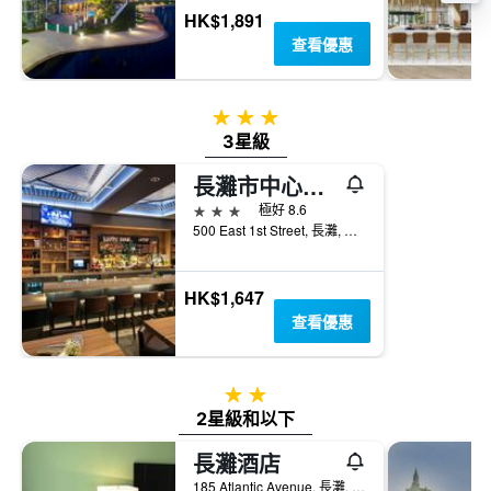
房
房
HK$1,891
間
間
查看優惠
平
平
均
均
價
價
格
3星級
格。
3星級
長灘市中心萬豪酒店
3星級
極好 8.6
500 East 1st Street, 長灘, CA, 美國
HK$1,647
查看優惠
2星級
2星級和以下
長灘酒店
185 Atlantic Avenue, 長灘, CA, 美國