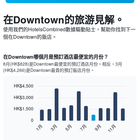
在Downtown​的旅游見解。
使用我們的HotelsCombined數據驅動貼士，幫助你找到下一
個在Downtown​的飯店。
在Downtown哪個月是預訂酒店最便宜的月份？
8月(HK$828)是Downtown​最便宜的預訂酒店月份。​相反，3月
(HK$4,266)是Downtown最貴的預訂飯店月份。
HK$4,500
Bar
Chart
HK$3,000
graphic.
chart
with
12
HK$1,500
bars.
0
以
1月
3月
5月
7月
9月
11月
下
End
of
圖
interactive