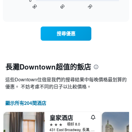
0
圖
級
平
90
60
30
表
End
分
均
of
顯
類
interactive
價
示
chart
的
格
隨
飯
此
著
店
搜尋優惠
圖
入
類
表
住
別。
具
日
此
有
期
圖
1
接
表
條
近，
長灘Downtown超值的飯店
具
X
房
有
軸，
價
1
顯
這些Downtown​住宿是我們的搜尋結果中每晚價格最划算的
的
條
示
變
優惠。 不妨考慮不同的日子以比較價格。
Y
按
化
軸，
星
情
顯
級
顯示所有204間酒店
況。
示
分
此
過
類
圖
去
皇家酒店
的
表
三
飯
3星級
極好 8.0
有
天
店
431 East Broadway, 長灘, CA, 美國
1