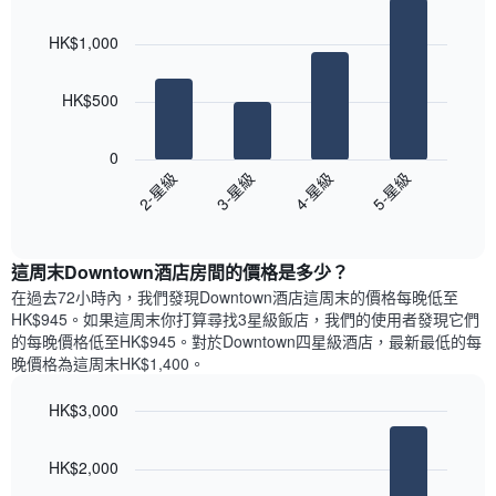
Bar
房
Chart
月
graphic.
chart
間
份
HK$1,000
with
平
此
4
均
bars.
圖
價
HK$500
表
格
具
以
此
有
下
0
圖
1
圖
2-星級
3-星級
4-星級
5-星級
表
條
表
具
End
Y
顯
of
有
軸，
示
interactive
1
顯
過
chart
條
這周末Downtown酒店​房間的價格是多少？
示
去
X
平
三
在過去72小時內，我們發現Downtown酒店​這周末的價格每晚低至
軸，
均
天
HK$945​。如果這周末你打算尋找3星級飯店，我們的使用者發現它們
顯
價
內
的每晚價格低至HK$945​。對於Downtown四星級酒店​，最新最低的每
示
格
依
晚價格為這周末HK$1,400​。
一
星
週
級
HK$3,000
中
評
的
Bar
Chart
等
graphic.
chart
各
彙
HK$2,000
with
天
整
4