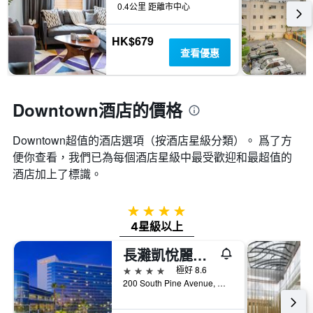
內
類
0.4公里 距離市中心
個
找
別。
X
到
此
軸，
HK$679
的
圖
顯
查看優惠
今
表
示
晚
具
距
房
有
離
間
1
預
Downtown酒店的價格
平
條
訂
均
Y
日
價
軸，
Downtown超值的酒店選項（按酒店星級分類）。 爲了方
期
格。
顯
便你查看，我們已為每個酒店星級中最受歡迎和最超值的
的
示
天
酒店加上了標識。
過
數
去
此
三
圖
4星級
天
表
4星級以上
內
具
找
有
長灘凱悅麗景灣酒店
到
1Y
4星級
極好 8.6
的
軸，
200 South Pine Avenue, 長灘, CA, 美國
本
顯
週
示
末