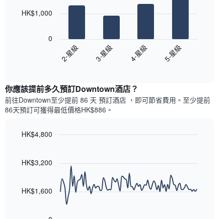
此
的
bars.
圖
今
HK$1,000
表
晚
以
具
每
下
有
0
間
圖
1
2-星級
3-星級
4-星級
5-星級
客
表
條
房
End
顯
Y
of
平
示
interactive
軸，
均
過
chart
顯
價
你應該提前多久預訂Downtown酒店​？
去
示
格
三
前往Downtown​至少提前 86 天 預訂酒店 ，即可節省費用。至少提前
房
此
天
86​天​預訂可獲得最低價格HK$886​。
間
圖
內
的
表
依
平
具
HK$4,800
星
均
有
級
Line
Chart
價
1
graphic.
chart
評
格
條
with
HK$3,200
等
90
X
彙
data
軸，
整
points.
顯
HK$1,600
的
示
雙
以
按
人
下
星
房