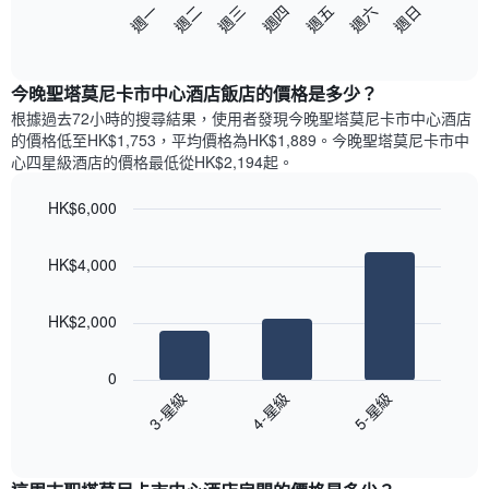
以
週日
週四
週一
週五
週二
週六
週三
此
下
End
圖
of
圖
表
interactive
表
chart
具
顯
今晚聖塔莫尼卡市中心酒店飯店的價格是多少？
有
示
1
根據過去72小時的搜尋結果，使用者發現今晚聖塔莫尼卡市中心酒店
每
條
的價格低至HK$1,753，平均價格為HK$1,889​。今晚聖塔莫尼卡市中
週
X
心四星級酒店​的價格最低從HK$2,194​起。
每
軸，
天
顯
HK$6,000
的
示
Bar
房
Chart
月
graphic.
chart
間
份
HK$4,000
with
平
此
3
均
bars.
圖
價
HK$2,000
表
格
具
以
此
有
下
0
圖
1
圖
3-星級
4-星級
5-星級
表
條
表
具
End
Y
顯
of
有
軸，
示
interactive
1
顯
過
chart
條