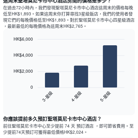
這周末聖塔莫尼卡市中心酒店​房間的價格是多少？
示
去
X
平
三
在過去72小時內，我們發現聖塔莫尼卡市中心酒店​這周末的價格每晚
軸，
均
天
低至HK$1,893​。如果這周末你打算尋找3星級飯店，我們的使用者發
顯
價
內
現它們的每晚價格低至HK$1,893​。對於聖塔莫尼卡市中心四星級酒店​
示
格
依
，最新最低的每晚價格為這周末HK$2,765​。
一
星
週
級
HK$6,000
中
評
的
Bar
Chart
等
graphic.
chart
各
彙
HK$4,000
with
天
整
3
此
的
bars.
圖
今
HK$2,000
表
晚
以
具
每
下
有
0
間
圖
1
3-星級
4-星級
5-星級
客
表
條
房
End
顯
Y
of
平
示
interactive
軸，
均
過
chart
顯
價
你應該提前多久預訂聖塔莫尼卡市中心酒店​？
去
示
格
三
前往聖塔莫尼卡市中心​至少提前 74 天 預訂酒店 ，即可節省費用。至
房
此
天
少提前74​天​預訂可獲得最低價格HK$2,024​。
間
圖
內