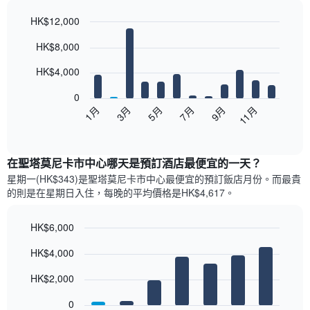
HK$12,000
Bar
Chart
HK$8,000
graphic.
chart
with
12
HK$4,000
bars.
0
以
5月
11月
3月
9月
1月
7月
下
End
of
圖
interactive
表
chart
顯
在聖塔莫尼卡市中心哪天是預訂酒店最便宜的一天？
示
星期一(HK$343)是聖塔莫尼卡市中心​最便宜的預訂飯店月份。而最貴
每
的則是在星期日​入住，每晚的平均價格是HK$4,617​​。
個
月
的
HK$6,000
房
Bar
Chart
HK$4,000
間
graphic.
chart
with
平
7
HK$2,000
均
bars.
價
0
格