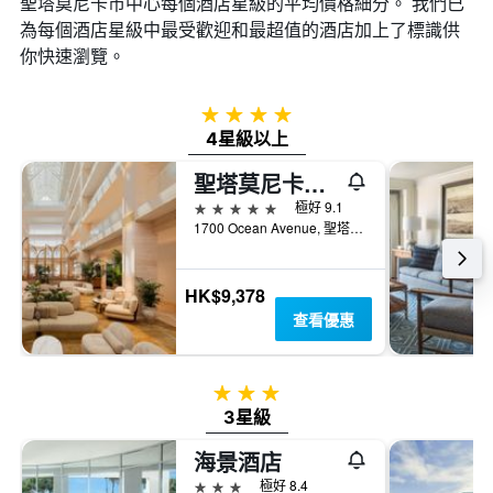
聖塔莫尼卡市中心​每個酒店星級的平均價格細分。 我們已
過
數
為每個酒店星級中最受歡迎和最超值的酒店加上了標識供
去
此
三
你快速瀏覽。
圖
天
表
內
具
4星級
找
有
到
4星級以上
1Y
的
軸，
聖塔莫尼卡海灘洛斯酒店 - 聖塔莫尼卡
本
顯
週
5星級
示
極好 9.1
末
房
1700 Ocean Avenue, 聖塔莫尼卡, CA, 美國
房
間
間
平
平
均
HK$9,378
均
價
查看優惠
價
格
格。
3星級
3星級
海景酒店
3星級
極好 8.4