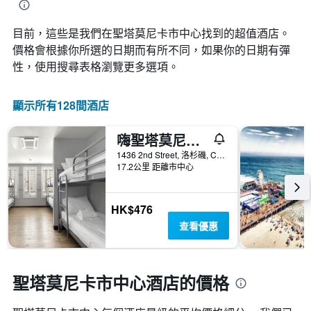
軸，
價
1
顯
的
條
示
目前，這些是我們在聖塔莫尼卡市中心找到的超值酒店。
變
Y
按
化
價格會根據你所選的日期而有所不同，如果你的日期有彈
軸，
星
情
顯
性，使用搜尋表格瀏覽更多選項。
級
況。
示
分
此
過
類
圖
顯示所有128間酒店
去
的
表
三
飯
有
天
店
嗨聖塔莫尼卡青年旅舍 - 聖塔莫尼卡
1
內
類
個
1436 2nd Street, 洛杉磯, CA, 美國
找
別。
X
17.2公里 距離市中心
到
此
軸，
的
圖
顯
今
表
示
HK$476
晚
具
距
房
查看優惠
有
離
間
1
預
平
條
訂
均
Y
日
價
聖塔莫尼卡市中心酒店的價格
軸，
期
格。
顯
的
示
天