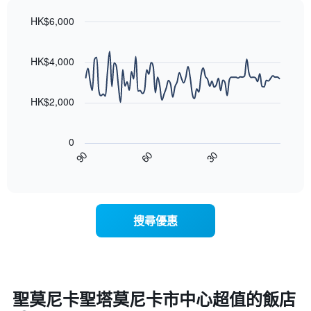
的
表
依
平
具
HK$6,000
星
均
有
級
Line
Chart
價
1
graphic.
chart
評
格
條
with
HK$4,000
等
90
X
彙
data
軸，
整
points.
顯
HK$2,000
的
示
雙
以
按
人
下
星
房
0
圖
級
平
90
60
30
表
End
分
均
of
顯
類
interactive
價
示
chart
的
格
隨
飯
此
著
店
搜尋優惠
圖
入
類
表
住
別。
具
日
此
有
期
圖
1
接
表
條
近，
聖莫尼卡聖塔莫尼卡市中心超值的飯店
具
X
房
有