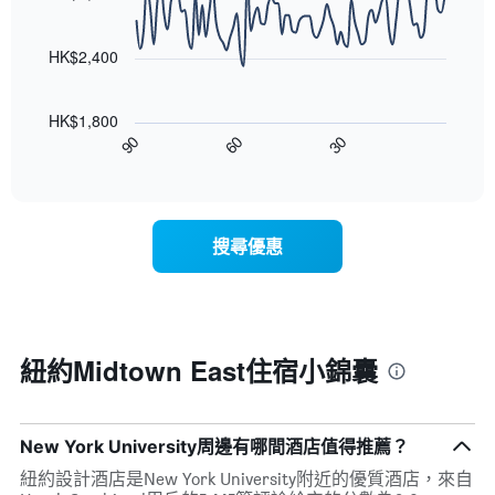
90
X
彙
data
軸，
整
points.
顯
HK$2,400
的
示
雙
以
按
人
下
星
房
HK$1,800
圖
級
平
90
60
30
表
End
分
均
of
顯
類
interactive
價
示
chart
的
格
隨
飯
此
著
店
搜尋優惠
圖
入
類
表
住
別。
具
日
此
有
期
圖
1
接
表
條
近，
紐約Midtown East住宿小錦囊
具
X
房
有
軸，
價
1
顯
的
條
示
變
New York University周邊有哪間酒店值得推薦？
Y
按
化
軸，
星
紐約設計酒店是New York University附近的優質酒店，來自
情
顯