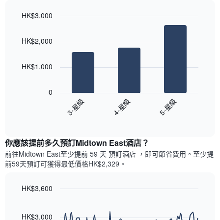
星
週
級
HK$3,000
中
評
的
Bar
Chart
等
graphic.
chart
各
彙
HK$2,000
with
天
整
3
此
的
bars.
圖
今
HK$1,000
表
晚
以
具
每
下
有
0
間
圖
1
3-星級
4-星級
5-星級
客
表
條
房
End
顯
Y
of
平
示
interactive
軸，
均
過
chart
顯
價
你應該提前多久預訂Midtown East酒店​？
去
示
格
三
前往Midtown East​至少提前 59 天 預訂酒店 ，即可節省費用。至少提
房
此
天
前59​天​預訂可獲得最低價格HK$2,329​。
間
圖
內
的
表
依
平
具
HK$3,600
星
均
有
級
Line
Chart
價
1
graphic.
chart
評
格
條
with
HK$3,000
等