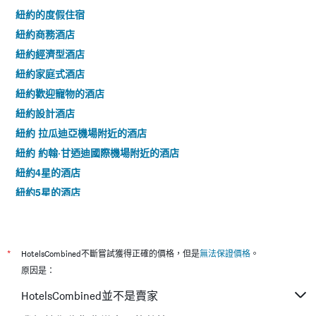
找
有
紐約的度假住宿
到
1Y
紐約商務酒店
的
軸，
本
顯
紐約經濟型酒店
週
示
紐約家庭式酒店
末
房
房
間
紐約歡迎寵物的酒店
間
平
紐約設計酒店
平
均
均
紐約 拉瓜迪亞機場附近的酒店
價
價
格
紐約 約翰·甘迺迪國際機場附近的酒店
格。
紐約4星的酒店
紐約5星的酒店
*
HotelsCombined不斷嘗試獲得正確的價格，但是
無法保證價格
。
原因是：
HotelsCombined並不是賣家