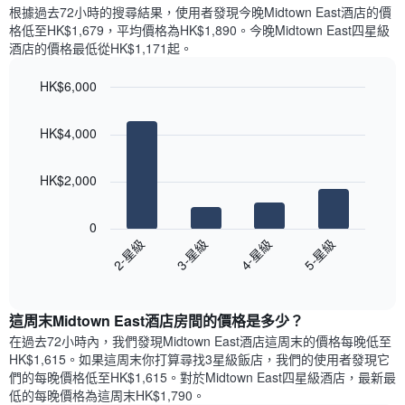
示
1
根據過去72小時的搜尋結果，使用者發現今晚Midtown East酒店的價
每
條
格低至HK$1,679，平均價格為HK$1,890​。今晚Midtown East四星級
週
X
酒店​的價格最低從HK$1,171​起。
每
軸，
天
顯
HK$6,000
的
示
Bar
房
Chart
月
graphic.
chart
間
份
HK$4,000
with
平
此
4
均
bars.
圖
價
HK$2,000
表
格
具
以
此
有
下
0
圖
1
圖
2-星級
3-星級
4-星級
5-星級
表
條
表
具
End
Y
顯
of
有
軸，
示
interactive
1
顯
過
chart
條
這周末Midtown East酒店​房間的價格是多少？
示
去
X
平
三
在過去72小時內，我們發現Midtown East酒店​這周末的價格每晚低至
軸，
均
天
HK$1,615​。如果這周末你打算尋找3星級飯店，我們的使用者發現它
顯
價
內
們的每晚價格低至HK$1,615​。對於Midtown East四星級酒店​，最新最
示
格
依
低的每晚價格為這周末HK$1,790​。
一