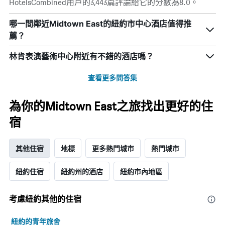
級
HotelsCombined用戶的3,443篇評論給它的分數為8.0。
況。
示
分
此
過
類
哪一間鄰近Midtown East的紐約市中心酒店值得推
圖
去
的
表
薦？
三
飯
有
天
店
1
林肯表演藝術中心附近有不錯的酒店嗎？
內
類
個
找
別。
X
到
查看更多問答集
此
軸，
的
圖
顯
今
表
示
為你的Midtown East之旅找出更好的住
晚
具
距
房
有
離
宿
間
1
預
平
條
訂
均
Y
日
其他住宿
地標
更多熱門城市
熱門城市
價
軸，
期
格。
顯
的
紐約住宿
紐約州的酒店
紐約市內地區
示
天
過
數
去
此
考慮紐約​其他的住宿
三
圖
天
表
內
紐約的青年旅舍
具