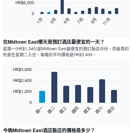
12
HK$6,000
bars.
0
以
5月
11月
3月
9月
1月
7月
下
End
of
圖
interactive
表
chart
顯
在Midtown East哪天是預訂酒店最便宜的一天？
示
星期一(HK$1,340)是Midtown East​最便宜的預訂飯店月份。而最貴的
每
則是在星期二​入住，每晚的平均價格是HK$3,408​​。
個
月
的
HK$3,600
房
Bar
Chart
HK$2,400
間
graphic.
chart
with
平
7
HK$1,200
均
bars.
價
0
格
以
週日
週四
週一
週五
週二
週六
週三
此
下
End
圖
of
圖
表
interactive
表
chart
具
顯
今晚Midtown East酒店飯店的價格是多少？
有