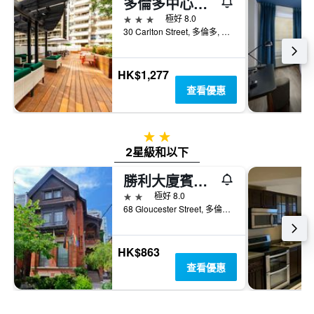
多倫多中心假日酒店
3星級
極好 8.0
30 Carlton Street, 多倫多, ON, 加拿大
HK$1,277
查看優惠
2星級
2星級和以下
勝利大廈賓客酒店
2星級
極好 8.0
68 Gloucester Street, 多倫多, ON, 加拿大
HK$863
查看優惠