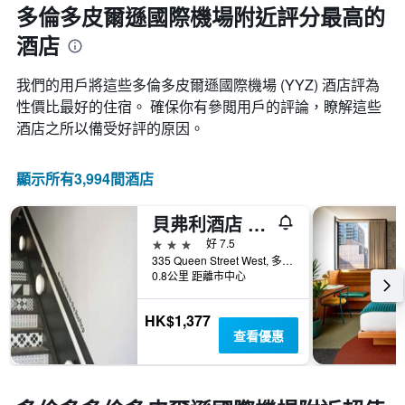
近，
多倫多皮爾遜國際機場附近評分最高的
中
房
的
酒店
價
各
的
天
變
我們的用戶將這些多倫多皮爾遜國際機場 (YYZ) 酒店評為
此
化
圖
性價比最好的住宿。 確保你有參閲用戶的評論，瞭解這些
情
表
酒店之所以備受好評的原因。
況。
具
此
有
圖
1
顯示所有3,994間酒店
表
條
有
Y
1
貝弗利酒店 - 多倫多
軸，
個
顯
3星級
好 7.5
X
示
335 Queen Street West, 多倫多, ON, 加拿大
軸，
房
0.8公里 距離市中心
顯
間
示
的
距
HK$1,377
平
離
查看優惠
均
預
價
訂
格
日
期