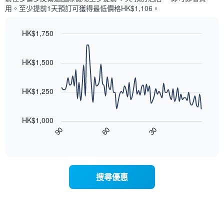
每
條
用。至少提前1天​預訂可獲得最低價格HK$1,106​。
週
X
每
軸，
天
HK$1,750
顯
的
Line
示
Chart
房
graphic.
chart
月
with
間
HK$1,500
份
90
平
此
data
均
圖
points.
價
HK$1,250
表
格
具
以
此
有
下
圖
HK$1,000
1
圖
表
90
60
30
條
表
End
具
Y
of
顯
有
interactive
軸，
示
chart
1
顯
隨
條
示
著
X
搜尋優惠
平
入
軸，
均
住
顯
價
日
示
格
期
一
接
週