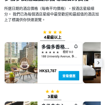
所選日期的酒店價格（每晚平均價格），按酒店星級細
分。 我們已為每個酒店星級中最受歡迎和最超值的酒店加
上了標識供你快速瀏覽。
4星級
4星級以上
多倫多香格里拉大酒店
5星級
極好 9.0
188 University Avenue, 多倫多, ON, 加拿大
HK$3,787
查看優惠
3星級
3星級