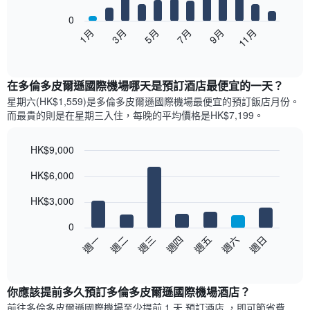
bars.
0
以
1月
3月
5月
7月
9月
11月
下
End
of
圖
interactive
表
chart
顯
在多倫多皮爾遜國際機場哪天是預訂酒店最便宜的一天？
示
星期六(HK$1,559)是多倫多皮爾遜國際機場​最便宜的預訂飯店月份。
每
而最貴的則是在星期三​入住，每晚的平均價格是HK$7,199​​。
個
月
的
HK$9,000
房
Bar
Chart
HK$6,000
間
graphic.
chart
with
平
7
HK$3,000
均
bars.
價
0
格
以
週日
週四
週一
週五
週二
週六
週三
此
下
End
圖
of
圖
表
interactive
表
chart
具
顯
你應該提前多久預訂多倫多皮爾遜國際機場酒店​？
有
示
1
前往多倫多皮爾遜國際機場​至少提前 1 天 預訂酒店 ，即可節省費