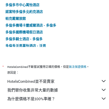
多倫多市中心萬怡酒店
諾富特多倫多北約克酒店
帕克戴爾旅館
多倫多機場卡靈威爾酒店 - 多倫多
多倫多國際機場假日酒店
多倫多騎士酒店 - 多倫多
多倫多沃恩萬怡酒店 - 沃恩
多倫多市中心快捷假日酒店
多倫多機場希爾頓大使館套房酒店
多倫多機場東假日酒店
*
HotelsCombined不斷嘗試獲得正確的價格，但是
無法保證價格
。
希爾頓漢普頓旅館多倫多機場企業中心酒店
原因是：
多倫多北約克貝斯特韋斯特酒店及套房
HotelsCombined並不是賣家
Est 飯店
我們替你收集非常大量的數據
多倫多機場企業中心希爾頓惠庭套房酒店
為什麼價格不是100%準確？
阿斯托里亞活動場地酒店 - 多倫多
麥迪遜 莊園精品酒店 - 多倫多