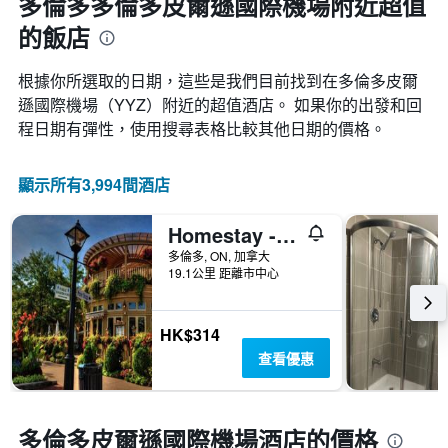
多倫多多倫多皮爾遜國際機場附近超值
的
的飯店
天
數
此
根據你所選取的日期，這些是我們目前找到在多倫多皮爾
圖
遜國際機場​（YYZ​）附近的超值酒店。 如果你的出發和回
表
程日期有彈性，使用搜尋表格比較其他日期的價格。
具
有
1Y
顯示所有3,994間酒店
軸，
顯
示
Homestay - A Stunning Chalet-Style Home
房
多倫多, ON, 加拿大
間
19.1公里 距離市中心
平
均
價
HK$314
格
查看優惠
多倫多皮爾遜國際機場酒店的價格