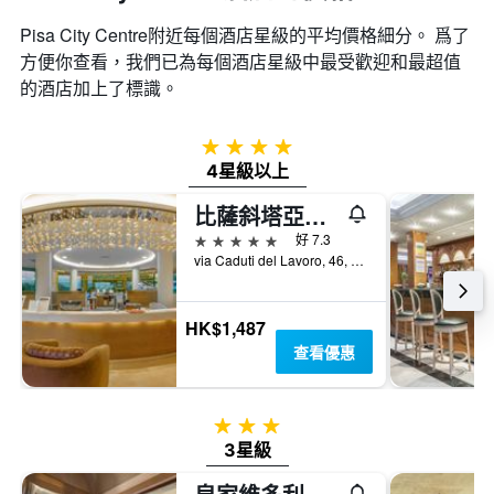
Pisa City Centre附近每個酒店星級的平均價格細分。 爲了
方便你查看，我們已為每個酒店星級中最受歡迎和最超值
的酒店加上了標識。
4星級
4星級以上
比薩斜塔亞勒格羅意大利廣場酒店 - 比薩
5星級
好 7.3
via Caduti del Lavoro, 46, 比薩, 托斯卡尼, 義大利
HK$1,487
查看優惠
3星級
3星級