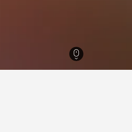
長島
11,018
法明代爾（紐約） Republic Field機場
Republic Field機場​的旅
據驅動貼士，幫助你找到下一個在法明代爾（紐約） Republic Fiel
 Field機場哪個月是預訂酒店最便宜的
在法明代爾（紐約） Repu
天？