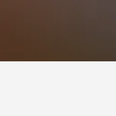
游見解。
d機場​的飯店。
blic Field機場哪天是預訂酒店最便宜的一