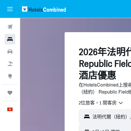
機票
酒店
2026年法
租車
Republic 
機票＋酒店
酒店優惠
探索
在HotelsCombine
（紐約） Republic 
我的旅程
2位旅客，1 間客房
中文