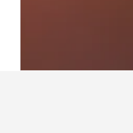
首頁
美國
1,006,985
紐約州
29,578
在法明代爾（紐約） 
使用我們的HotelsCombined數
在法明代爾（紐約） Republic
月份？