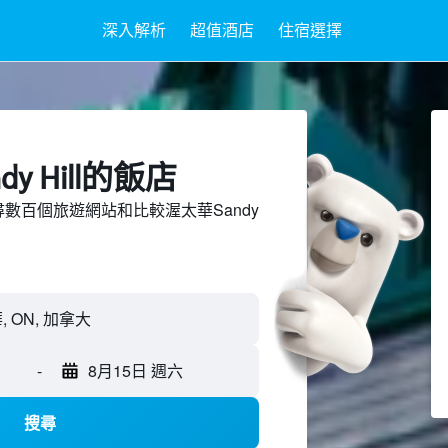
深入解析
超值酒店
住宿選擇
y Hill​的飯店
d上搜尋數百個旅遊網站和比較渥太華Sandy
。
-
8月15日 週六
搜尋