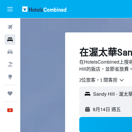
機票
酒店
​在渥太華Sand
租車
在HotelsCombine
機票＋酒店
Hill的飯店，並節省旅費
探索
2位旅客，1 間客房
我的旅程
8月14日 週五
中文