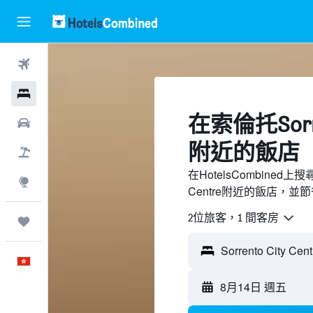
機票
酒店
​在索倫托Sorre
租車
附近​的飯店
機票＋酒店
在HotelsCombined上
探索
Centre附近的飯店，並
2位旅客，1 間客房
我的旅程
中文
8月14日 週五