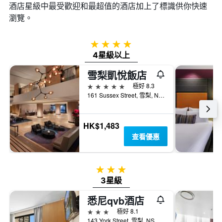
酒店星級中最受歡迎和最超值的酒店加上了標識供你快速
瀏覽。
4星級
4星級以上
雪梨凱悅飯店
5星級
極好 8.3
161 Sussex Street, 雪梨, NSW, 澳洲
HK$1,483
查看優惠
3星級
3星級
悉尼qvb酒店
3星級
極好 8.1
143 York Street, 雪梨, NSW, 澳洲