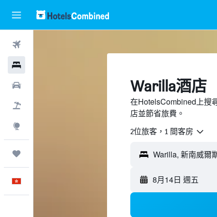
機票
酒店
Warilla酒店
租車
在HotelsCombined
機票＋酒店
店並節省旅費。
探索
2位旅客，1 間客房
我的旅程
8月14日 週五
中文