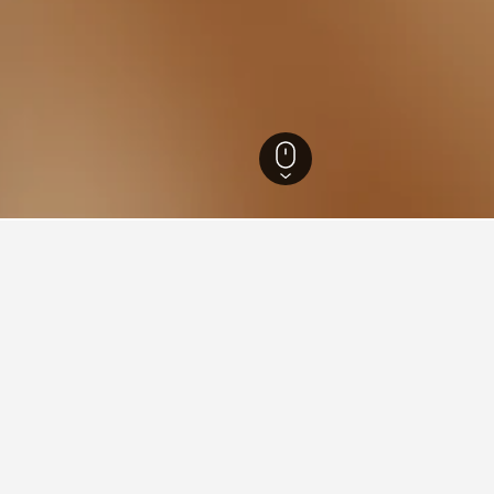
9
南海岸
6,188
Warilla
19
囊
w Retreat for Family Getaways Wollongong，23位用戶