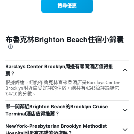
示
1
搜尋優惠
每
條
週
X
每
軸，
天
顯
的
示
房
布魯克林Brighton Beach住宿小錦囊
月
間
份
平
此
均
圖
價
表
格
具
Barclays Center Brooklyn周邊有哪間酒店值得推
此
有
薦？
圖
1
表
根據評論，紐約布魯克林喜來登酒店是Barclays Center
條
具
Brooklyn附近廣受好評的住宿，總共有4,343篇評論給它
Y
有
7.4/10的分數。
軸，
1
顯
條
示
哪一間鄰近Brighton Beach的Brooklyn Cruise
X
平
Terminal酒店值得推薦？
軸，
均
顯
價
NewYork-Presbyterian Brooklyn Methodist
示
格
一
Hospital附近有不錯的酒店嗎？