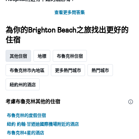
週
中
查看更多問答集
的
各
天
為你的Brighton Beach之旅找出更好的
此
住宿
圖
表
具
其他住宿
地標
布魯克林住宿
有
1
條
布魯克林市內地區
更多熱門城市
熱門城市
Y
軸，
紐約州的酒店
顯
示
房
考慮布魯克林​其他的住宿
間
的
布魯克林的度假住宿
平
均
紐約 約翰·甘迺迪國際機場附近的酒店
價
布魯克林4星的酒店
格