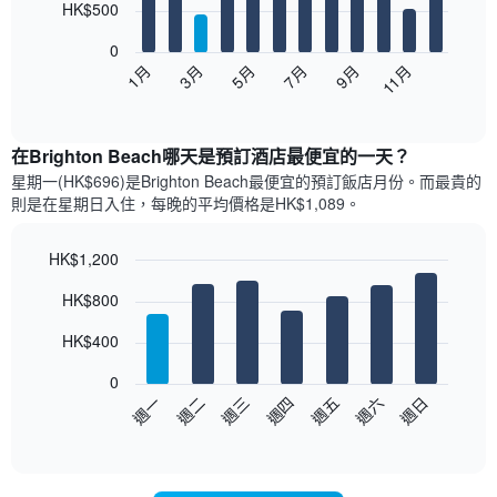
12
HK$500
bars.
0
以
1月
3月
5月
7月
9月
11月
下
End
of
圖
interactive
表
chart
顯
在Brighton Beach哪天是預訂酒店最便宜的一天？
示
星期一(HK$696)是Brighton Beach​最便宜的預訂飯店月份。而最貴的
每
則是在星期日​入住，每晚的平均價格是HK$1,089​​。
個
月
的
HK$1,200
房
Bar
Chart
HK$800
間
graphic.
chart
with
平
7
HK$400
均
bars.
價
0
格
以
週日
週四
週一
週五
週二
週六
週三
此
下
End
圖
of
圖
表
interactive
表
chart
具
顯
有