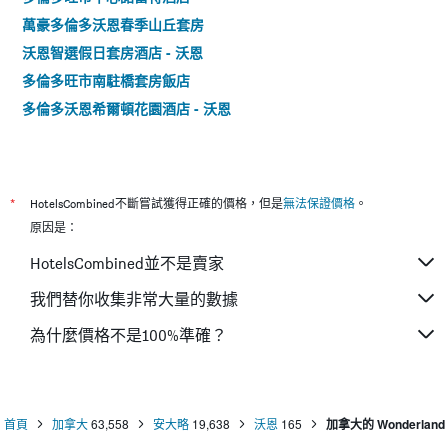
萬豪多倫多沃恩春季山丘套房
沃恩智選假日套房酒店 - 沃恩
多倫多旺市南駐橋套房飯店
多倫多沃恩希爾頓花園酒店 - 沃恩
*
HotelsCombined不斷嘗試獲得正確的價格，但是
無法保證價格
。
原因是：
HotelsCombined並不是賣家
我們替你收集非常大量的數據
為什麼價格不是100%準確？
首頁
加拿大
63,558
安大略
19,638
沃恩
165
加拿大的 Wonderland