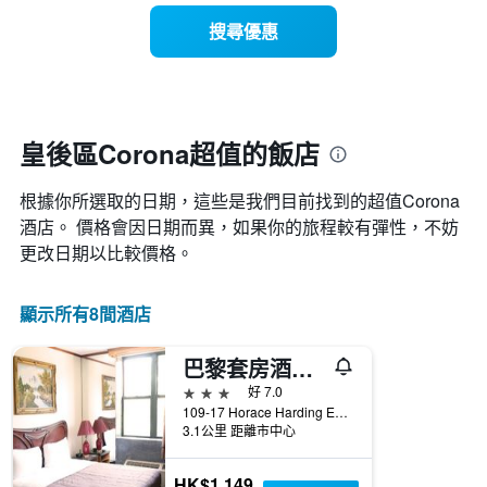
有
示
1
搜尋優惠
每
條
週
X
每
軸，
天
顯
的
示
房
皇後區Corona超值的飯店
月
間
份
平
此
根據你所選取的日期，這些是我們目前找到的超值Corona​
均
圖
價
酒店。 價格會因日期而異，如果你的旅程較有彈性，不妨
表
格
更改日期以比較價格。
具
此
有
圖
1
表
顯示所有8間酒店
條
具
Y
有
軸，
巴黎套房酒店 - 可樂那
1
顯
條
3星級
好 7.0
示
X
109-17 Horace Harding Expressway, 皇後區, NY, 美國
平
軸，
3.1公里 距離市中心
均
顯
價
示
格
HK$1,149