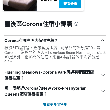
一
查看優惠
週
中
的
各
皇後區Corona住宿小錦囊
天
此
圖
表
Corona有哪些酒店值得推薦？
具
根據647篇評論，巴黎套房酒店 - 可樂那的評分是7.0，是
有
Corona非常熱門的酒店。Luxurious Room Near Laguardia &
1
Jfk是另外一個熱門的住宿，來自43篇評論的平均評分是
條
9.2。
Y
軸，
顯
Flushing Meadows-Corona Park周邊有哪間酒店
示
值得推薦？
房
間
哪一間鄰近Corona的NewYork–Presbyterian
的
Queens酒店值得推薦？
平
均
價
查看更多問答集
格