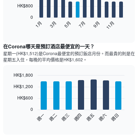
12
HK$800
bars.
0
以
1月
3月
5月
7月
9月
11月
下
End
of
圖
interactive
表
chart
顯
在Corona哪天是預訂酒店最便宜的一天？
示
星期一(HK$1,512)是Corona​最便宜的預訂飯店月份。而最貴的則是在
每
星期五​入住，每晚的平均價格是HK$1,602​​。
個
月
的
HK$1,800
房
Bar
Chart
HK$1,200
間
graphic.
chart
with
平
7
HK$600
均
bars.
價
0
格
以
週日
週四
週一
週五
週二
週六
週三
此
下
End
圖
of
圖
表
interactive
表
chart
具
顯