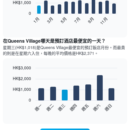
12
HK$1,000
bars.
0
以
1月
3月
5月
7月
9月
11月
下
End
of
圖
interactive
表
chart
顯
在Queens Village哪天是預訂酒店最便宜的一天？
示
星期三(HK$1,018)是Queens Village​最便宜的預訂飯店月份。而最貴
每
的則是在星期六​入住，每晚的平均價格是HK$2,371​​。
個
月
的
HK$3,000
房
Bar
Chart
HK$2,000
間
graphic.
chart
with
平
7
HK$1,000
均
bars.
價
0
格
以
週日
週四
週一
週五
週二
週六
週三
此
下
End
圖
of
圖
表
interactive
表
chart
具
顯
有