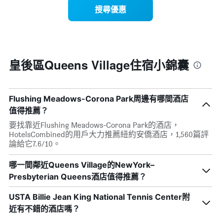
示
1
搜尋優惠
每
條
週
X
每
軸，
天
顯
的
示
房
皇後區Queens Village住宿小錦囊
月
間
份
平
此
均
圖
價
Flushing Meadows-Corona Park周邊有哪間酒店
表
格
具
值得推薦？
此
有
圖
要找靠近Flushing Meadows-Corona Park的酒店，
1
表
HotelsCombined的用戶大力推薦紐約安僑酒店，1,560篇評
條
具
論給它7.6/10。
Y
有
軸，
1
哪一間鄰近Queens Village的NewYork–
顯
條
示
Presbyterian Queens酒店值得推薦？
X
平
軸，
均
USTA Billie Jean King National Tennis Center附
顯
價
近有不錯的酒店嗎？
示
格
一