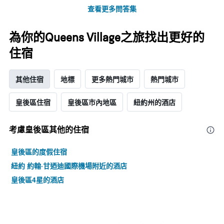
週
查看更多問答集
中
的
為你的Queens Village之旅找出更好的
各
天
住宿
此
圖
表
其他住宿
地標
更多熱門城市
熱門城市
具
有
皇後區住宿
皇後區市內地區
紐約州的酒店
1
條
Y
考慮皇後區​其他的住宿
軸，
顯
示
皇後區的度假住宿
房
紐約 約翰·甘迺迪國際機場附近的酒店
間
的
皇後區4星的酒店
平
均
價
格