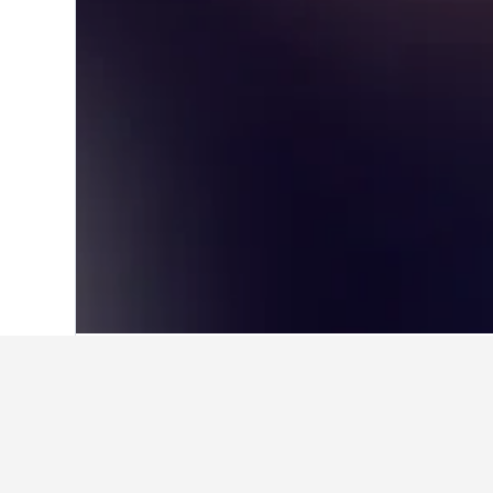
首頁
韓國
39,583
首爾
6,238
望遠
在望遠洞​的旅游
使用我們的HotelsCombined