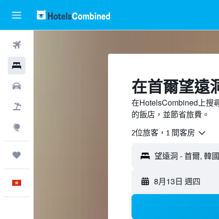
機票
酒店
​在首爾望遠
租車
在HotelsCombin
機票＋酒店
的飯店，並節省旅費。
探索
2位旅客，1 間客房
我的旅程
8月13日 週四
中文