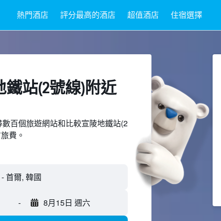
熱門酒店
評分最高的酒店
超值酒店
住宿選擇
鐵站(2號線)附近​
d上搜尋數百個旅遊網站和比較宣陵地鐵站(2
省旅費。
-
8月15日 週六