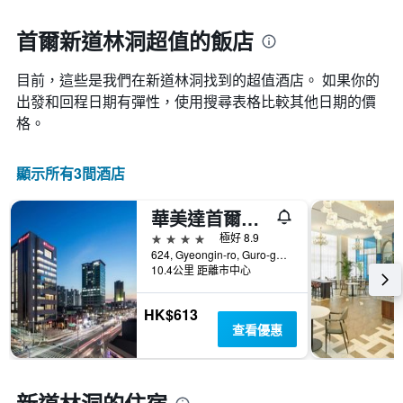
一
接
週
近，
首爾新道林洞超值的飯店
中
房
的
價
各
目前，這些是我們在新道林洞找到的超值酒店。 如果你的
的
天
變
出發和回程日期有彈性，使用搜尋表格比較其他日期的價
此
化
格。
圖
情
表
況。
具
此
顯示所有3間酒店
有
圖
1
表
條
華美達首爾辛多林酒店
有
Y
1
4星級
極好 8.9
軸，
個
624, Gyeongin-ro, Guro-gu, 首爾, 韓國
顯
X
10.4公里 距離市中心
示
軸，
房
顯
HK$613
間
示
查看優惠
的
距
平
離
均
預
價
訂
格