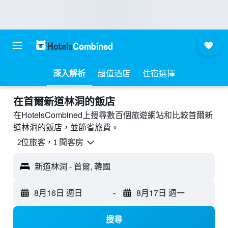
深入解析
超值酒店
住宿選擇
​在首爾新道林洞​的飯店
在HotelsCombined上搜尋數百個旅遊網站和比較首爾新
道林洞的飯店，並節省旅費。
2位旅客，1 間客房
新道林洞 - 首爾, 韓國
8月16日 週日
-
8月17日 週一
搜尋