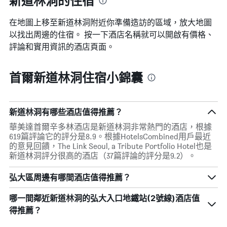
新道林洞的住宿
日
期
在地圖上移至新道林洞​​附近你準備造訪的區域，放大地圖
的
天
以找出周邊的住宿。 按一下酒店名稱就可以開啟有價格、
數
評論和實用資訊的酒店頁面。
此
圖
表
首爾新道林洞住宿小錦囊
具
有
1Y
軸，
新道林洞有哪些酒店值得推薦？
顯
華美達首爾辛多林酒店是新道林洞非常熱門的酒店，根據
示
619篇評論它的評分是8.9。根據HotelsCombined用戶最近
房
的意見回饋，The Link Seoul, a Tribute Portfolio Hotel也是
間
新道林洞評分很高的酒店（37篇評論的評分是9.2）。
平
均
價
弘大區周邊有哪間酒店值得推薦？
格
哪一間鄰近新道林洞的弘大入口地鐵站(2號線)酒店值
得推薦？