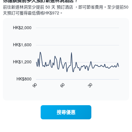
你應該提前多久預訂新道林洞酒店​？
有
示
1
前往新道林洞​至少提前 50 天 預訂酒店 ，即可節省費用。至少提前50​
每
條
天​預訂可獲得最低價格HK$972​。
週
X
每
軸，
天
HK$2,000
顯
的
Line
示
Chart
房
graphic.
chart
月
with
間
HK$1,600
份
90
平
此
data
均
圖
points.
價
HK$1,200
表
格
具
以
此
有
下
圖
HK$800
1
圖
表
90
60
30
條
表
End
具
Y
of
顯
有
interactive
軸，
示
chart
1
顯
隨
條
示
著
X
搜尋優惠
平
入
軸，
均
住
顯
價
日
示
格
期