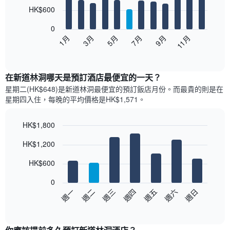
12
HK$600
bars.
0
以
1月
3月
5月
7月
9月
11月
下
End
of
圖
interactive
表
chart
顯
在新道林洞哪天是預訂酒店最便宜的一天？
示
星期二(HK$648)是新道林洞​最便宜的預訂飯店月份。而最貴的則是在
每
星期四​入住，每晚的平均價格是HK$1,571​​。
個
月
的
HK$1,800
房
Bar
Chart
HK$1,200
間
graphic.
chart
with
平
7
HK$600
均
bars.
價
0
格
以
週日
週四
週一
週五
週二
週六
週三
此
下
End
圖
of
圖
表
interactive
表
chart
具
顯