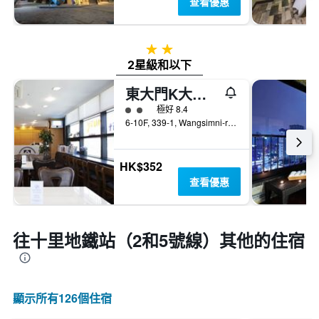
查看優惠
2星級
2星級和以下
東大門K大旅館
2星級評級
極好 8.4
6-10F, 339-1, Wangsimni-ro, 首爾, 韓國
HK$352
查看優惠
往十里地鐵站（2和5號線）​其他的住宿
顯示所有126​個住宿