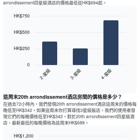
X
arrondissement四星級酒店​的價格最低從HK$694​起。
每
軸，
天
顯
HK$750
的
示
Bar
房
Chart
月
graphic.
chart
間
份
HK$500
with
平
此
3
均
bars.
圖
價
HK$250
表
格
具
以
此
有
下
0
圖
1
圖
2-星級
3-星級
4-星級
表
條
表
具
End
Y
顯
of
有
軸，
示
interactive
1
顯
過
chart
條
這周末20th arrondissement酒店​房間的價格是多少？
示
去
X
平
三
在過去72小時內，我們發現20th arrondissement酒店​這周末的價格每
軸，
均
天
晚低至HK$342​。如果這周末你打算尋找3星級飯店，我們的使用者發
顯
價
內
現它們的每晚價格低至HK$342​。對於20th arrondissement四星級酒
示
格
依
店​，最新最低的每晚價格為這周末HK$688​。
一
星
週
級
HK$1,200
中
評