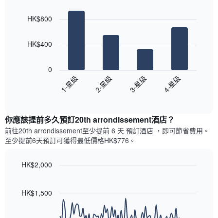
的
Bar
Chart
等
graphic.
chart
各
彙
HK$800
with
天
整
4
此
的
bars.
圖
今
HK$400
表
晚
以
具
每
下
有
0
間
圖
1
1-星級
2-星級
3-星級
4-星級
客
表
條
房
End
顯
Y
of
平
示
interactive
軸，
均
過
chart
顯
價
你應該提前多久預訂20th arrondissement酒店​？
去
示
格
三
前往20th arrondissement​至少提前 6 天 預訂酒店 ，即可節省費用。
房
此
天
至少提前6​天​預訂可獲得最低價格HK$776​。
間
圖
內
的
表
依
平
具
HK$2,000
星
均
有
級
Line
Chart
價
1
graphic.
chart
評
格
條
with
HK$1,500
等
90
X
彙
data
軸，
整
points.