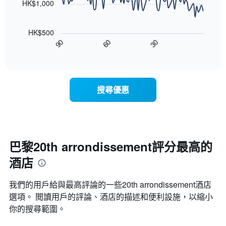
顯
HK$1,000
的
示
雙
以
按
人
下
星
房
HK$500
圖
級
平
90
60
30
表
End
分
均
of
顯
類
interactive
價
示
chart
的
格
隨
飯
此
著
店
搜尋優惠
圖
入
類
表
住
別。
具
日
此
有
期
圖
1
接
表
條
近，
巴黎20th arrondissement評分最高的
具
X
房
有
軸，
酒店
價
1
顯
的
條
示
變
Y
我們的用戶給與最高評論的一些20th arrondissement​酒店
按
化
軸，
星
選項。 閲讀用戶的評論、酒店的描述和便利設施，以縮小
情
顯
級
你的搜尋範圍。
況。
示
分
此
過
類