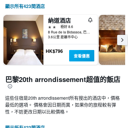
圖
去
的
顯示所有423間酒店
表
三
飯
有
天
店
1
納道酒店
內
類
個
找
別。
2星級
極好 8.6
X
到
此
8 Rue de la Bidassoa, 巴黎, 法國
軸，
的
圖
3.6公里 距離市中心
顯
今
表
示
晚
具
距
HK$796
房
有
離
查看優惠
間
1
預
平
條
訂
均
Y
日
價
軸，
期
巴黎20th arrondissement超值的飯店
格。
顯
的
示
天
過
數
去
這些住宿是20th arrondissement所有搜出的酒店中，價格
此
三
圖
最低的選項。 價格會因日期而異，如果你的旅程較有彈
天
表
性，不妨更改日期以比較價格。
內
具
找
有
到
1Y
顯示所有423間酒店