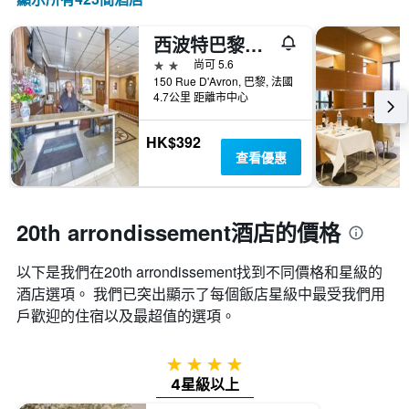
的
軸，
本
顯
週
西波特巴黎波林塔尼亞馬拉切斯酒店
示
末
房
2星級
尚可 5.6
房
間
150 Rue D'Avron, 巴黎, 法國
間
平
4.7公里 距離市中心
平
均
均
價
HK$392
價
格
查看優惠
格。
20th arrondissement酒店的價格
以下是我們在20th arrondissement找到不同價格和星級的
酒店選項。 我們已突出顯示了每個飯店星級中最受我們用
戶歡迎的住宿以及最超值的選項。
4星級
4星級以上