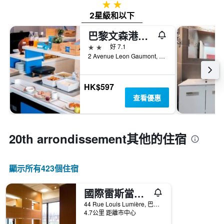
2星級
2星級和以下
巴黎文森港宜必思快捷酒店
2星級
好 7.1
2 Avenue Leon Gaumont, 巴黎, 法國
HK$597
查看優惠
20th arrondissement​其他的住宿
顯示所有423​個住宿
國際雷斯當斯酒店
44 Rue Louis Lumière, 巴黎, 法國
4.7公里 距離市中心