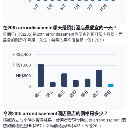
0
以
1月
3月
5月
7月
9月
11月
下
End
of
圖
interactive
表
chart
顯
在20th arrondissement哪天是預訂酒店最便宜的一天？
示
星期日(HK$235)是20th arrondissement​最便宜的預訂飯店月份。而
每
最貴的則是在星期一​入住，每晚的平均價格是HK$1,725​​。
個
月
的
HK$2,400
房
Bar
Chart
HK$1,600
間
graphic.
chart
with
平
7
HK$800
均
bars.
價
0
格
以
週日
週四
週一
週五
週二
週六
週三
此
下
End
圖
of
圖
表
interactive
表
chart
具
顯
今晚20th arrondissement酒店飯店的價格是多少？
有
示
1
根據過去72小時的搜尋結果，使用者發現今晚20th arrondissement酒
每
條
店的價格低至HK$257，平均價格為HK$435​。今晚20th
週