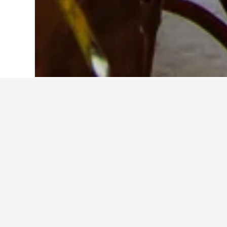
首頁
法國
552,336
法蘭西島大區
38,23
在Le Marais​
使用我們的HotelsCombined數
在Le Marais哪個月是預訂酒
3月(HK$1,045)是Le Marais​最便
Le Marais最貴的預訂飯店月份。
HK$3,600
Bar
Chart