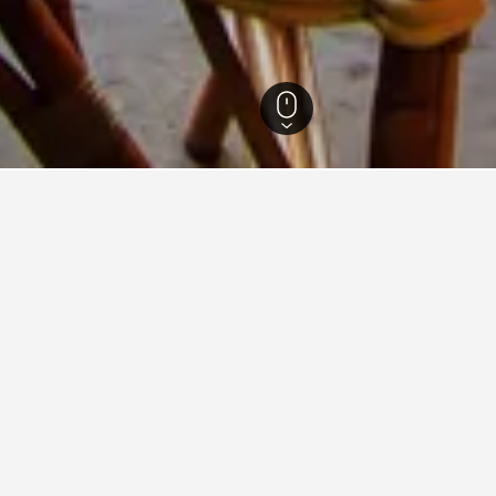
1
巴黎
20,138
Paris City Centre
Le Marais
的旅游見解。
據驅動貼士，幫助你找到下一個在Le Marais​的飯店。
店最便宜的月份？
在Le Marais哪天是預
宜的預訂酒店月份。​相反，5月 (HK$3,094)是
星期六(HK$1,252)是Le 
入住，每晚的平均價格是HK$2,57
HK$3,000
Bar
Chart