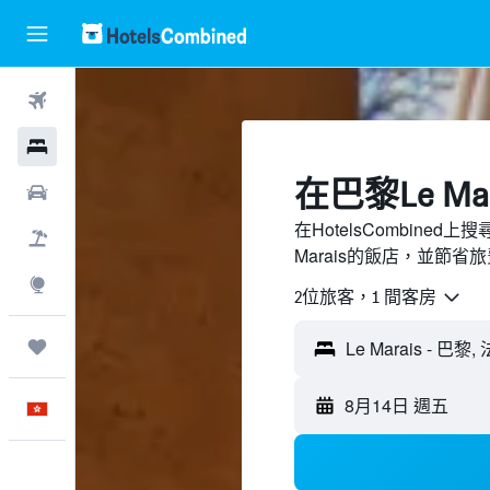
機票
酒店
​在巴黎Le Ma
租車
在HotelsCombine
機票＋酒店
Marais的飯店，並節省
探索
2位旅客，1 間客房
我的旅程
8月14日 週五
中文