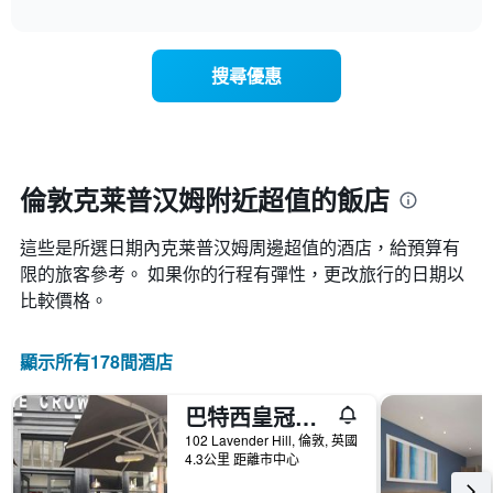
表
interactive
表
chart
具
顯
有
示
1
搜尋優惠
每
條
週
X
每
軸，
天
顯
的
示
房
倫敦克莱普汉姆附近超值的飯店
月
間
份
平
此
這些是所選日期內克莱普汉姆​周邊超值的​酒店，給預算有
均
圖
價
限的旅客參考。 如果你的行程有彈性，更改旅行的日期以
表
格
比較價格。
具
此
有
圖
1
表
顯示所有178間酒店
條
具
Y
有
軸，
巴特西皇冠酒吧愛情旅舍
1
顯
條
102 Lavender Hill, 倫敦, 英國
示
X
4.3公里 距離市中心
平
軸，
均