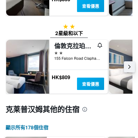
價
查看優惠
格
2星級
2星級和以下
倫敦克拉珀姆交匯站Travelodge旅館
2星級
155 Falcon Road Clapham, 倫敦, 英國
HK$809
查看優惠
克莱普汉姆​其他的住宿
顯示所有178​個住宿