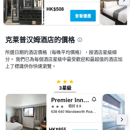
顯
價
示
HK$508
格
一
查看優惠
週
中
的
各
克莱普汉姆酒店的價格
天
此
所選日期的酒店價格（每晚平均價格），按酒店星級細
圖
表
分。 我們已為每個酒店星級中最受歡迎和最超值的酒店加
具
上了標識供你快速瀏覽。
有
1
條
3星級
Y
3星級
軸，
顯
Premier Inn London Clapham
示
3星級
極好 8.9
房
638-640 Wandsworth Road, 倫敦, 英國
間
的
平
HK$855
均