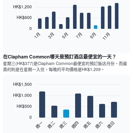
Bar
Chart
HK$1,200
graphic.
chart
with
12
HK$600
bars.
0
以
1月
3月
5月
7月
9月
11月
下
End
of
圖
interactive
表
chart
顯
在Clapham Common哪天是預訂酒店最便宜的一天？
示
星期三(HK$377)是Clapham Common​最便宜的預訂飯店月份。而最
每
貴的則是在星期一​入住，每晚的平均價格是HK$1,209​​。
個
月
的
HK$1,500
房
Bar
Chart
HK$1,000
間
graphic.
chart
with
平
7
HK$500
均
bars.
價
0
格
以
週日
週四
週一
週五
週二
週六
週三
此
下
End
圖
of
圖