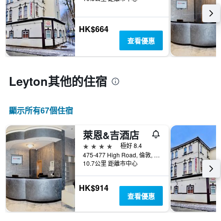
HK$664
查看優惠
Leyton​其他的住宿
顯示所有67​個住宿
萊恩&吉酒店
4星級
極好 8.4
475-477 High Road, 倫敦, 英國
10.7公里 距離市中心
HK$914
查看優惠