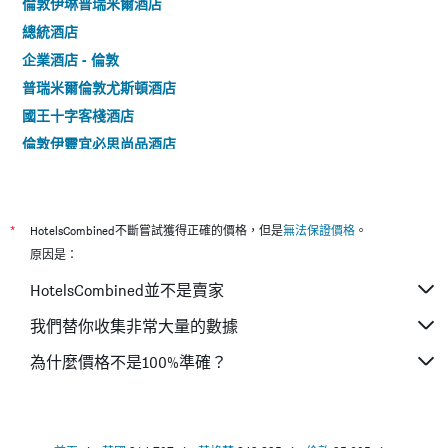
倫敦伊琳普瑞米爾酒店
總統酒店
企業酒店 - 倫敦
普瑞米爾倫敦尤斯頓酒店
國王十字客棧酒店
倫敦伊靈宜必思尚品酒店
倫敦聖吉爾斯酒店
皮卡迪利大街澤德威爾飯店
尤斯頓廣場酒店
*
HotelsCombined不斷嘗試獲得正確的價格，但是
無法保證價格
。
倫敦國王十字皇家蘇格蘭遊客酒店
原因是：
倫敦國王十字- 聖潘克拉斯A點酒店
HotelsCombined並不是賣家
倫敦伊林旅遊旅館 - 倫敦
我們替你收集非常大量的數據
泰維斯托克飯店
為什麼價格不是100%準確？
克萊斯特菲爾德酒店
倫敦金絲雀碼頭點A酒店