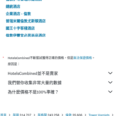
總統酒店
企業酒店 - 倫敦
普瑞米爾倫敦尤斯頓酒店
國王十字客棧酒店
倫敦伊靈宜必思尚品酒店
倫敦聖吉爾斯酒店
皮卡迪利大街澤德威爾飯店
尤斯頓廣場酒店
*
HotelsCombined不斷嘗試獲得正確的價格，但是
無法保證價格
。
倫敦國王十字皇家蘇格蘭遊客酒店
原因是：
倫敦國王十字- 聖潘克拉斯A點酒店
HotelsCombined並不是賣家
倫敦伊林旅遊旅館 - 倫敦
我們替你收集非常大量的數據
泰維斯托克飯店
為什麼價格不是100%準確？
克萊斯特菲爾德酒店
倫敦金絲雀碼頭點A酒店
首頁
英國
314,707
英格蘭
243,258
倫敦
35,606
Tower Hamlets