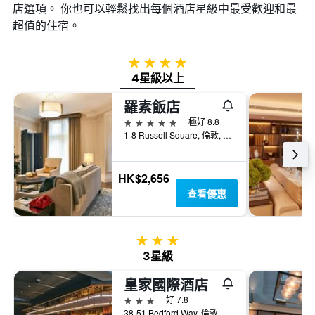
店選項。 你也可以輕鬆找出每個酒店星級中最受歡迎和最
超值的住宿。
4星級
4星級以上
羅素飯店
5星級
極好 8.8
1-8 Russell Square, 倫敦, 英國
HK$2,656
查看優惠
3星級
3星級
皇家國際酒店
3星級
好 7.8
38-51 Bedford Way, 倫敦, 英國