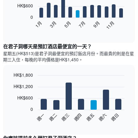
12
HK$600
bars.
0
以
1月
3月
5月
7月
9月
11月
下
End
of
圖
interactive
表
chart
顯
在君子洞哪天是預訂酒店最便宜的一天？
示
星期五(HK$513)是君子洞​最便宜的預訂飯店月份。而最貴的則是在星
每
期三​入住，每晚的平均價格是HK$1,450​​。
個
月
的
HK$1,800
房
Bar
Chart
HK$1,200
間
graphic.
chart
with
平
7
HK$600
均
bars.
價
0
格
以
週日
週四
週一
週五
週二
週六
週三
此
下
End
圖
of
圖
表
interactive
表
chart
具
顯