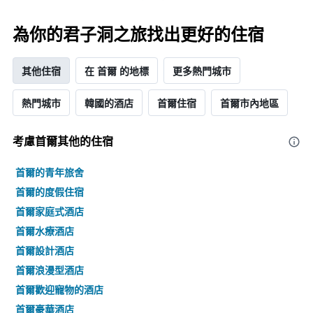
日
期
的
為你的君子洞之旅找出更好的住宿
天
數
此
其他住宿
在 首爾 的地標
更多熱門城市
圖
表
熱門城市
韓國的酒店
首爾住宿
首爾市內地區
具
有
1Y
考慮首爾​其他的住宿
軸，
顯
首爾的青年旅舍
示
房
首爾的度假住宿
間
首爾家庭式酒店
平
均
首爾水療酒店
價
首爾設計酒店
格
首爾浪漫型酒店
首爾歡迎寵物的酒店
首爾豪華酒店