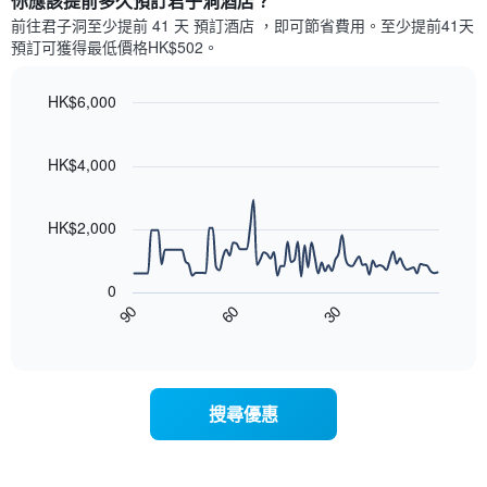
你應該提前多久預訂君子洞酒店​？
有
示
1
前往君子洞​至少提前 41 天 預訂酒店 ，即可節省費用。至少提前41​天​
每
條
預訂可獲得最低價格HK$502​。
週
X
每
軸，
天
HK$6,000
顯
的
Line
示
Chart
房
graphic.
chart
月
with
間
HK$4,000
份
90
平
此
data
均
圖
points.
價
HK$2,000
表
格
具
以
此
有
下
圖
0
1
圖
表
90
60
30
條
表
End
具
Y
of
顯
有
interactive
軸，
示
chart
1
顯
隨
條
示
著
X
搜尋優惠
平
入
軸，
均
住
顯
價
日
示
格
期