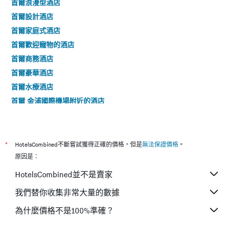
首爾浪漫型酒店
的
軸，
本
首爾設計酒店
顯
週
示
首爾家庭式酒店
末
房
房
首爾歡迎寵物的酒店
間
間
平
首爾商務酒店
平
均
均
首爾豪華酒店
價
價
格
首爾水療酒店
格。
首爾 金浦國際機場附近的酒店
首爾4星的酒店
首爾5星的酒店
*
HotelsCombined不斷嘗試獲得正確的價格，但是
無法保證價格
。
原因是：
HotelsCombined並不是賣家
我們替你收集非常大量的數據
為什麼價格不是100%準確？