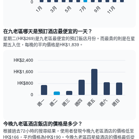
0
以
1月
3月
5月
7月
9月
11月
下
End
of
圖
interactive
表
chart
顯
在九老區哪天是預訂酒店最便宜的一天？
示
星期二(HK$269)是九老區​最便宜的預訂飯店月份。而最貴的則是在星
每
期五​入住，每晚的平均價格是HK$1,839​​。
個
月
的
HK$2,400
房
Bar
Chart
HK$1,600
間
graphic.
chart
with
平
7
HK$800
均
bars.
價
0
格
以
週日
週四
週一
週五
週二
週六
週三
此
下
End
圖
of
圖
表
interactive
表
chart
具
顯
今晚九老區酒店飯店的價格是多少？
有
示
1
根據過去72小時的搜尋結果，使用者發現今晚九老區酒店的價格低至
每
條
HK$166，平均價格為HK$190​。今晚九老區四星級酒店​的價格最低從