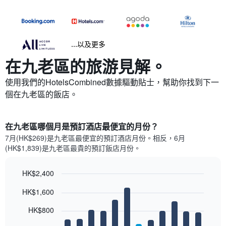
...以及更多
在九老區​的旅游見解。
使用我們的HotelsCombined數據驅動貼士，幫助你找到下一
個在九老區​的飯店。
在九老區哪個月是預訂酒店最便宜的月份？
7月(HK$269)是九老區​最便宜的預訂酒店月份。​相反，6月
(HK$1,839)是九老區最貴的預訂飯店月份。
HK$2,400
Bar
Chart
HK$1,600
graphic.
chart
with
12
HK$800
bars.