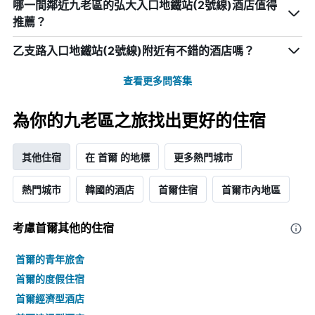
類
哪一間鄰近九老區的弘大入口地鐵站(2號線)酒店值得
圖
去
的
表
推薦？
三
飯
有
天
店
1
乙支路入口地鐵站(2號線)附近有不錯的酒店嗎？
內
類
個
找
別。
X
到
查看更多問答集
此
軸，
的
圖
顯
今
表
示
為你的九老區之旅找出更好的住宿
晚
具
距
房
有
離
間
1
預
其他住宿
在 首爾 的地標
更多熱門城市
平
條
訂
均
Y
日
價
軸，
熱門城市
韓國的酒店
首爾住宿
首爾市內地區
期
格。
顯
的
示
天
過
考慮首爾​其他的住宿
數
去
此
三
首爾的青年旅舍
圖
天
表
首爾的度假住宿
內
具
找
首爾經濟型酒店
有
到
1Y