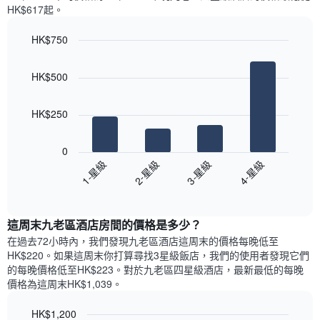
週
X
HK$617​起。
每
軸，
天
顯
HK$750
的
示
Bar
房
Chart
月
graphic.
chart
間
份
HK$500
with
平
此
4
均
bars.
圖
價
HK$250
表
格
具
以
此
有
下
0
圖
1
圖
1-星級
2-星級
3-星級
4-星級
表
條
表
具
End
Y
顯
of
有
軸，
示
interactive
1
顯
過
chart
條
這周末九老區酒店​房間的價格是多少？
示
去
X
平
三
在過去72小時內，我們發現九老區酒店​這周末的價格每晚低至
軸，
均
天
HK$220​。如果這周末你打算尋找3星級飯店，我們的使用者發現它們
顯
價
內
的每晚價格低至HK$223​。對於九老區四星級酒店​，最新最低的每晚
示
格
依
價格為這周末HK$1,039​。
一
星
週
級
HK$1,200
中
評