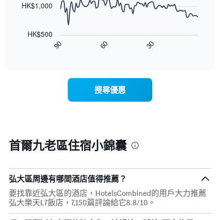
顯
HK$1,000
的
示
雙
以
按
人
下
星
房
HK$500
圖
級
平
90
60
30
表
End
分
均
of
顯
類
interactive
價
示
chart
的
格
隨
飯
此
著
店
搜尋優惠
圖
入
類
表
住
別。
具
日
此
有
期
圖
1
接
表
條
近，
首爾九老區住宿小錦囊
具
X
房
有
軸，
價
1
顯
的
條
示
變
弘大區周邊有哪間酒店值得推薦？
Y
按
化
軸，
星
要找靠近弘大區的酒店，HotelsCombined的用戶大力推薦
情
顯
級
弘大樂天L7飯店，7,150篇評論給它8.8/10。
況。
示
分
此
過