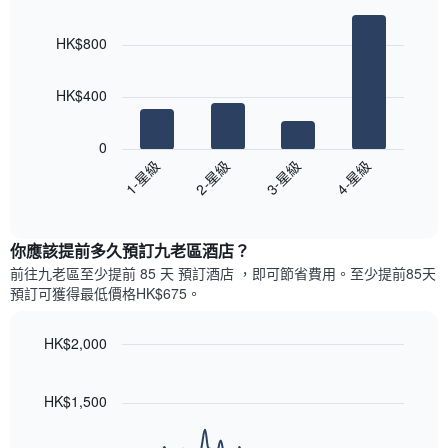
的
Bar
Chart
等
graphic.
chart
各
彙
HK$800
with
天
整
4
此
的
bars.
圖
今
HK$400
表
晚
以
具
每
下
有
0
間
圖
1
1-星級
2-星級
3-星級
4-星級
客
表
條
房
End
顯
Y
of
平
示
interactive
軸，
均
過
chart
顯
價
你應該提前多久預訂九老區酒店​？
去
示
格
三
前往九老區​至少提前 85 天 預訂酒店 ，即可節省費用。至少提前85​天​
房
此
天
預訂可獲得最低價格HK$675​。
間
圖
內
的
表
依
平
具
HK$2,000
星
均
有
級
Line
Chart
價
1
graphic.
chart
評
格
條
with
HK$1,500
等
90
X
彙
data
軸，
整
points.