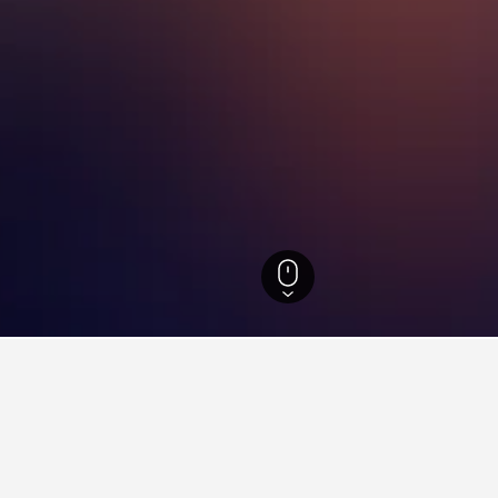
洞
見解。
數據驅動貼士，幫助你找到下一個在弘濟洞​的飯店。