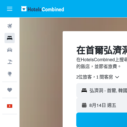
機票
酒店
​在首爾弘濟
租車
在HotelsCombin
機票＋酒店
的飯店，並節省旅費。
探索
2位旅客，1 間客房
我的旅程
8月14日 週五
中文