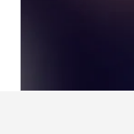
首頁
韓國
39,571
首爾
6,237
弘濟
在弘濟洞​的旅游
使用我們的HotelsCombined