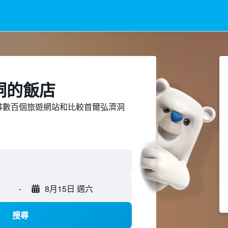
洞​的飯店
ed上搜尋數百個旅遊網站和比較首爾弘濟洞
-
8月15日 週六
搜尋