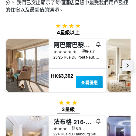
分。 我們已突出顯示了每個酒店星級中最受我們用戶歡迎
的住宿以及最超值的選項。
4星級
4星級以上
阿巴爾巴黎瑟琳宅邸酒店 - 巴黎
5星級
極好 8.7
23/25 Rue Du Pont Neuf, 巴黎, 法國
HK$3,302
查看優惠
3星級
3星級
法布格 216-224 酒店 - 巴黎
3星級
好 6.9
224 Rue du Faubourg Saint Denis, 巴黎, 法國