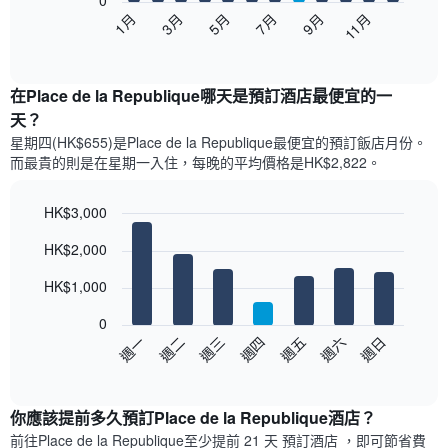
0
以
1月
3月
5月
7月
9月
11月
下
End
of
圖
interactive
表
chart
顯
在Place de la Republique哪天是預訂酒店最便宜的一
示
天？
每
星期四(HK$655)是Place de la Republique​最便宜的預訂飯店月份。
個
而最貴的則是在星期一​入住，每晚的平均價格是HK$2,822​​。
月
的
房
HK$3,000
間
Bar
Chart
平
HK$2,000
graphic.
chart
均
with
價
7
HK$1,000
bars.
格
此
0
以
圖
週日
週四
週一
週五
週二
週六
週三
下
表
End
of
圖
具
interactive
表
有
chart
顯
1
你應該提前多久預訂Place de la Republique酒店​？
示
條
前往Place de la Republique​至少提前 21 天 預訂酒店 ，即可節省費