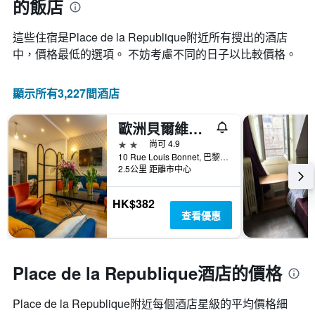
的飯店
的
天
數
這些住宿是Place de la Republique​附近所有搜出的酒店
此
中，價格最低的選項。 不妨考慮不同的日子以比較價格。
圖
表
具
顯示所有3,227間酒店
有
1Y
歐洲貝爾維酒店 - 巴黎
軸，
顯
2星級
尚可 4.9
示
10 Rue Louis Bonnet, 巴黎, 法國
房
2.5公里 距離市中心
間
平
HK$382
均
查看優惠
價
格
Place de la Republique酒店的價格
Place de la Republique附近每個酒店星級的平均價格細