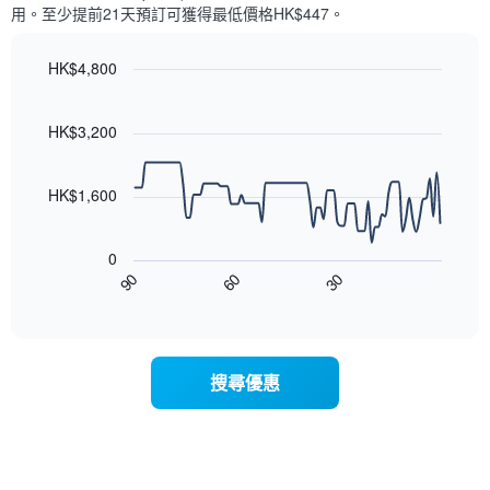
每
X
用。至少提前21​天​預訂可獲得最低價格HK$447​。
週
軸，
每
顯
天
HK$4,800
示
的
月
Line
Chart
房
份
graphic.
chart
with
間
此
HK$3,200
90
平
圖
data
均
表
points.
價
具
HK$1,600
格
有
以
此
1
下
圖
條
0
圖
表
Y
90
60
30
表
End
具
軸，
of
顯
有
interactive
顯
示
chart
1
示
隨
條
平
著
X
均
搜尋優惠
入
軸，
價
住
顯
格
日
示
期
一
接
週