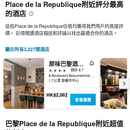
近，
Place de la Republique附近評分最高
中
房
的
的酒店
價
各
的
天
變
這些Place de la Republique​住宿均獲得我們用戶的高度評
此
化
圖
價。 記得閲讀酒店描述和評論以找出最適合你的酒店。
情
表
況。
具
此
有
顯示所有3,227間酒店
圖
1
表
條
有
原味巴黎酒店 - 巴黎
Y
1
軸，
4星級
極好 8.7
個
顯
8 Boulevard Beaumarchais, 巴黎, 法國
X
1.7公里 距離市中心
示
軸，
房
顯
間
HK$2,062
示
的
查看優惠
距
平
離
均
預
價
訂
格
巴黎Place de la Republique附近超值
日
期